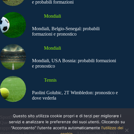
e probabili formazioni
Mondiali
Mondiali, Belgio-Senegal: probabili
formazioni e pronostico
Mondiali
Mondiali, USA Bosnia: probabili formazioni
e pronostico
Tennis
Paolini Golubic, 2T Wimbledon: pronostico e
dove vederla
Questo sito utilizza cookie propri e di terzi per migliorare i
SportNews.BetFlag -
Copyright © 2025
servizi e analizzare le preferenze dei suoi utenti. Cliccando su
Questo sito non
SportNews BetFlag
"Acconsento" l'utente accetta automaticamente
l'utilizzo dei
rappresenta una testata
Sede Legale: Via degli
giornalistica in quanto
Aldobrandeschi, 300 |
cookie.