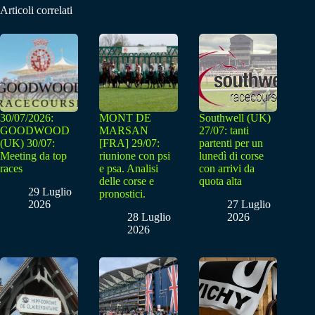
Articoli correlati
30/07/2026:
MONT DE
Southwell (UK)
GOODWOOD
MARSAN
27/07: tanti
(UK) 30/07:
[FRA] 29/07:
partenti per un
Meeting da top
riunione con psi
lunedì di corse
races
e psa. Analisi
con arrivi da
delle corse e
quota alta
29 Luglio
pronostici.
2026
27 Luglio
28 Luglio
2026
2026