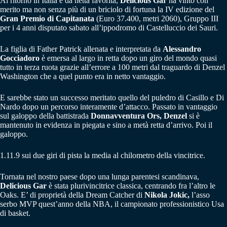
Al ritorno in Italia e da netta favorita,
Delicious Gar
ha vinto con
merito ma non senza più di un briciolo di fortuna la IV edizione del
Gran Premio di Capitanata
(Euro 37.400, metri 2060), Gruppo III
per i 4 anni disputato sabato all’ippodromo di Castelluccio dei Sauri.
La figlia di Father Patrick allenata e interpretata da
Alessandro
Gocciadoro
è emersa al largo in retta dopo un giro del mondo quasi
tutto in terza ruota grazie all’errore a 100 metri dal traguardo di Denzel
Washington che a quel punto era in netto vantaggio.
E sarebbe stato un successo meritato quello del puledro di Casillo e Di
Nardo dopo un percorso interamente d’attacco. Passato in vantaggio
sul galoppo della battistrada
Donnavventura Ors, Denzel
si è
mantenuto in evidenza in piegata e sino a metà retta d’arrivo. Poi il
galoppo.
1.11.9 sui due giri di pista la media al chilometro della vincitrice.
Tornata nel nostro paese dopo una lunga parentesi scandinava,
Delicious Gar
è stata plurivincitrice classica, centrando fra l’altro le
Oaks. E’ di proprietà della Dream Catcher di
Nikola Jokic,
l’asso
serbo MVP quest’anno della NBA, il campionato professionistico Usa
di basket.