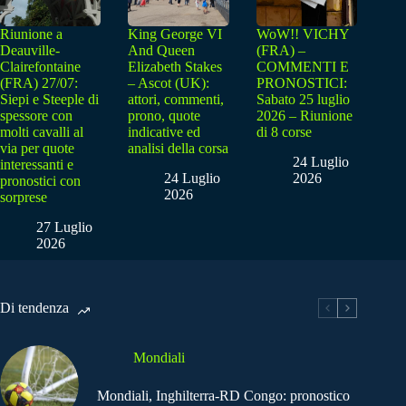
Riunione a
King George VI
WoW!! VICHY
Deauville-
And Queen
(FRA) –
Clairefontaine
Elizabeth Stakes
COMMENTI E
(FRA) 27/07:
– Ascot (UK):
PRONOSTICI:
Siepi e Steeple di
attori, commenti,
Sabato 25 luglio
spessore con
prono, quote
2026 – Riunione
molti cavalli al
indicative ed
di 8 corse
via per quote
analisi della corsa
24 Luglio
interessanti e
24 Luglio
2026
pronostici con
2026
sorprese
27 Luglio
2026
Di tendenza
Mondiali
Mondiali, Inghilterra-RD Congo: pronostico