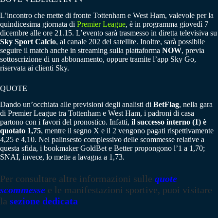
L’incontro che mette di fronte Tottenham e West Ham, valevole per la
quindicesima giornata di
Premier League
, è in programma giovedì 7
dicembre alle ore 21.15. L’evento sarà trasmesso in diretta televisiva su
Sky Sport Calcio
, al canale 202 del satellite. Inoltre, sarà possibile
seguire il match anche in streaming sulla piattaforma
NOW
, previa
sottoscrizione di un abbonamento, oppure tramite l’app Sky Go,
riservata ai clienti Sky.
QUOTE
Dando un’occhiata alle previsioni degli analisti di
BetFlag
, nella gara
di Premier League tra Tottenham e West Ham, i padroni di casa
partono con i favori del pronostico. Infatti,
il successo interno (1) è
quotato 1,75
, mentre il segno X e il 2 vengono pagati rispettivamente
4,25 e 4,10. Nel palinsesto complessivo delle scommesse relative a
questa sfida, i bookmaker GoldBet e Better propongono l’1 a 1,70;
SNAI, invece, lo mette a lavagna a 1,73.
Per consultare altre informazioni sulle
quote
scommesse
e le manifestazioni sportive, puoi visitare
la
sezione dedicata