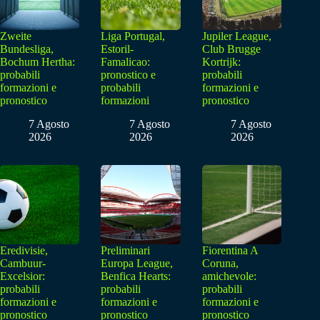
Zweite
Liga Portugal,
Jupiler League,
Bundesliga,
Estoril-
Club Brugge
Bochum Hertha:
Famalicao:
Kortrijk:
probabili
pronostico e
probabili
formazioni e
probabili
formazioni e
pronostico
formazioni
pronostico
7 Agosto
7 Agosto
7 Agosto
2026
2026
2026
Eredivisie,
Preliminari
Fiorentina A
Cambuur-
Europa League,
Coruna,
Excelsior:
Benfica Hearts:
amichevole:
probabili
probabili
probabili
formazioni e
formazioni e
formazioni e
pronostico
pronostico
pronostico