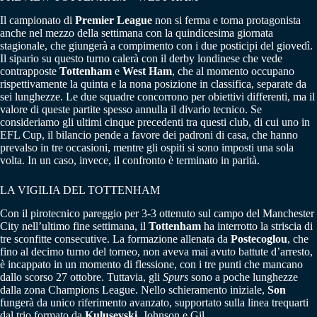
Il campionato di
Premier League
non si ferma e torna protagonista
anche nel mezzo della settimana con la quindicesima giornata
stagionale, che giungerà a compimento con i due posticipi del giovedì.
Il sipario su questo turno calerà con il derby londinese che vede
contrapposte
Tottenham
e
West Ham
, che al momento occupano
rispettivamente la quinta e la nona posizione in classifica, separate da
sei lunghezze. Le due squadre concorrono per obiettivi differenti, ma il
valore di queste partite spesso annulla il divario tecnico. Se
consideriamo gli ultimi cinque precedenti tra questi club, di cui uno in
EFL Cup, il bilancio pende a favore dei padroni di casa, che hanno
prevalso in tre occasioni, mentre gli ospiti si sono imposti una sola
volta. In un caso, invece, il confronto è terminato in parità.
LA VIGILIA DEL TOTTENHAM
Con il pirotecnico pareggio per 3-3 ottenuto sul campo del Manchester
City nell’ultimo fine settimana, il
Tottenham
ha interrotto la striscia di
tre sconfitte consecutive. La formazione allenata da
Postecoglou
, che
fino al decimo turno del torneo, non aveva mai avuto battute d’arresto,
è incappato in un momento di flessione, con i tre punti che mancano
dallo scorso 27 ottobre. Tuttavia, gli
Spurs
sono a poche lunghezze
dalla zona Champions League. Nello schieramento iniziale,
Son
fungerà da unico riferimento avanzato, supportato sulla linea trequarti
dal trio formato da
Kulusevski
, Johnson e Gil.