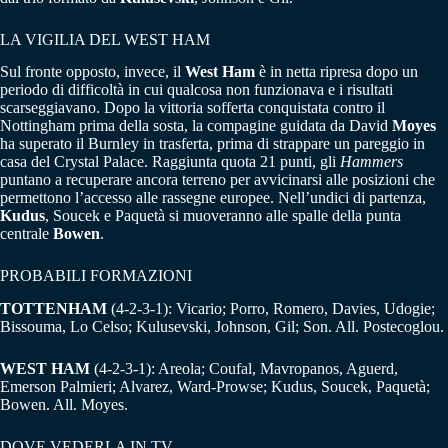
LA VIGILIA DEL WEST HAM
Sul fronte opposto, invece, il
West Ham
è in netta ripresa dopo un
periodo di difficoltà in cui qualcosa non funzionava e i risultati
scarseggiavano. Dopo la vittoria sofferta conquistata contro il
Nottingham prima della sosta, la compagine guidata da David
Moyes
ha superato il Burnley in trasferta, prima di strappare un pareggio in
casa del Crystal Palace. Raggiunta quota 21 punti, gli
Hammers
puntano a recuperare ancora terreno per avvicinarsi alle posizioni che
permettono l’accesso alle rassegne europee. Nell’undici di partenza,
Kudus
, Soucek e Paquetà si muoveranno alle spalle della punta
centrale
Bowen
.
PROBABILI FORMAZIONI
TOTTENHAM
(4-2-3-1): Vicario; Porro, Romero, Davies, Udogie;
Bissouma, Lo Celso; Kulusevski, Johnson, Gil; Son. All. Postecoglou.
WEST HAM
(4-2-3-1): Areola; Coufal, Mavropanos, Aguerd,
Emerson Palmieri; Alvarez, Ward-Prowse; Kudus, Soucek, Paquetà;
Bowen. All. Moyes.
DOVE VEDERLA IN TV