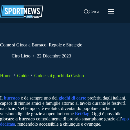
Salta
al
Cerca
contenuto
Come si Gioca a Burraco: Regole e Strategie
Ciro Lieto
22 Dicembre 2023
Home
/
Guide
/
Guide sui giochi da Casinò
Il
burraco
è da sempre uno dei
giochi di carte
preferiti dagli italiani,
capace di riunire amici e famiglie attorno al tavolo durante le festività
natalizie. Nel tempo si è evoluto, diventando popolare anche in
versione digitale grazie a operatori come
BetFlag
. Oggi è possibile
giocare a burraco
comodamente dl proprio smartphone grazie all’
app
dedicata
, rendendolo accessibile a chiunque e ovunque.