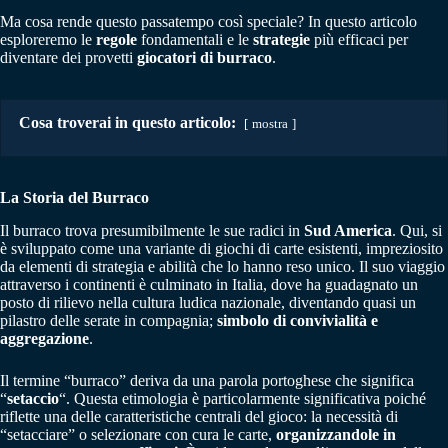
Ma cosa rende questo passatempo così speciale? In questo articolo
esploreremo le
regole
fondamentali e le
strategie
più efficaci per
diventare dei provetti
giocatori di burraco
.
Cosa troverai in questo articolo:
mostra
La Storia del Burraco
Il burraco trova presumibilmente le sue radici in
Sud America
. Qui, si
è sviluppato come una variante di giochi di carte esistenti, impreziosito
da elementi di strategia e abilità che lo hanno reso unico. Il suo viaggio
attraverso i continenti è culminato in Italia, dove ha guadagnato un
posto di rilievo nella cultura ludica nazionale, diventando quasi un
pilastro delle serate in compagnia;
simbolo di convivialità e
aggregazione
.
Il termine “burraco” deriva da una parola portoghese che significa
“
setaccio
“. Questa etimologia è particolarmente significativa poiché
riflette una delle caratteristiche centrali del gioco: la necessità di
“setacciare” o selezionare con cura le carte,
organizzandole in