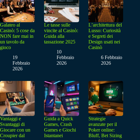
Galateo al
Le tasse sulle
L’architettura del
Casinò: 5 cose da
vincite al Casinò:
Lusso: Curiosità
NON fare mai in
Guida alla
e Segreti dei
un tavolo da
tassazione 2025
Design usati nei
gioco
Casinò
10
19
Febbraio
6 Febbraio
Febbraio
2026
2026
2026
Vantaggi e
Guida a Quick
Strategie
Svantaggi di
Games, Crash
avanzate per il
Giocare con un
Games e Giochi
Poker online:
Croupier dal
Istantanei
Bluff, Bet Sizing