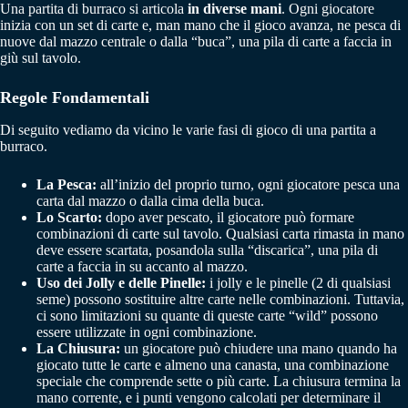
Una partita di burraco si articola
in diverse mani
. Ogni giocatore
inizia con un set di carte e, man mano che il gioco avanza, ne pesca di
nuove dal mazzo centrale o dalla “buca”, una pila di carte a faccia in
giù sul tavolo.
Regole Fondamentali
Di seguito vediamo da vicino le varie fasi di gioco di una partita a
burraco.
La Pesca:
all’inizio del proprio turno, ogni giocatore pesca una
carta dal mazzo o dalla cima della buca.
Lo Scarto:
dopo aver pescato, il giocatore può formare
combinazioni di carte sul tavolo. Qualsiasi carta rimasta in mano
deve essere scartata, posandola sulla “discarica”, una pila di
carte a faccia in su accanto al mazzo.
Uso dei Jolly e delle Pinelle:
i jolly e le pinelle (2 di qualsiasi
seme) possono sostituire altre carte nelle combinazioni. Tuttavia,
ci sono limitazioni su quante di queste carte “wild” possono
essere utilizzate in ogni combinazione.
La Chiusura:
un giocatore può chiudere una mano quando ha
giocato tutte le carte e almeno una canasta, una combinazione
speciale che comprende sette o più carte. La chiusura termina la
mano corrente, e i punti vengono calcolati per determinare il