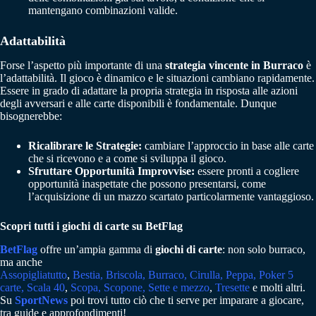
mantengano combinazioni valide.
Adattabilità
Forse l’aspetto più importante di una
strategia vincente in Burraco
è
l’adattabilità. Il gioco è dinamico e le situazioni cambiano rapidamente.
Essere in grado di adattare la propria strategia in risposta alle azioni
degli avversari e alle carte disponibili è fondamentale. Dunque
bisognerebbe:
Ricalibrare le Strategie:
cambiare l’approccio in base alle carte
che si ricevono e a come si sviluppa il gioco.
Sfruttare Opportunità Improvvise:
essere pronti a cogliere
opportunità inaspettate che possono presentarsi, come
l’acquisizione di un mazzo scartato particolarmente vantaggioso.
Scopri tutti i giochi di carte su BetFlag
BetFlag
offre un’ampia gamma di
giochi di carte
: non solo burraco,
ma anche
Assopigliatutto
,
Bestia
,
Briscola
,
Burraco
,
Cirulla
,
Peppa
,
Poker 5
carte
,
Scala 40
,
Scopa
,
Scopone
,
Sette e mezzo
,
Tresette
e molti altri.
Su
SportNews
poi trovi tutto ciò che ti serve per imparare a giocare,
tra guide e approfondimenti!