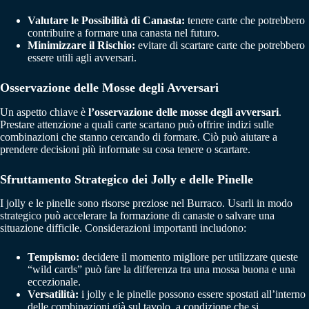
Valutare le Possibilità di Canasta:
tenere carte che potrebbero
contribuire a formare una canasta nel futuro.
Minimizzare il Rischio:
evitare di scartare carte che potrebbero
essere utili agli avversari.
Osservazione delle Mosse degli Avversari
Un aspetto chiave è
l’osservazione delle mosse degli avversari
.
Prestare attenzione a quali carte scartano può offrire indizi sulle
combinazioni che stanno cercando di formare. Ciò può aiutare a
prendere decisioni più informate su cosa tenere o scartare.
Sfruttamento Strategico dei Jolly e delle Pinelle
I jolly e le pinelle sono risorse preziose nel Burraco. Usarli in modo
strategico può accelerare la formazione di canaste o salvare una
situazione difficile. Considerazioni importanti includono:
Tempismo:
decidere il momento migliore per utilizzare queste
“wild cards” può fare la differenza tra una mossa buona e una
eccezionale.
Versatilità:
i jolly e le pinelle possono essere spostati all’interno
delle combinazioni già sul tavolo, a condizione che si