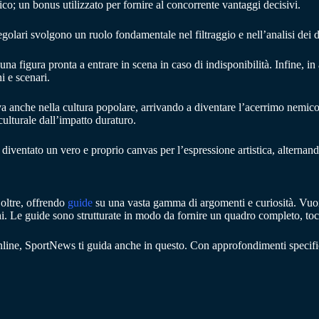
o; un bonus utilizzato per fornire al concorrente vantaggi decisivi.
egolari svolgono un ruolo fondamentale nel filtraggio e nell’analisi dei d
, una figura pronta a entrare in scena in caso di indisponibilità. Infine, i
i e scenari.
tiva anche nella cultura popolare, arrivando a diventare l’acerrimo nemic
ulturale dall’impatto duraturo.
a diventato un vero e proprio canvas per l’espressione artistica, alternan
 oltre, offrendo
guide
su una vasta gamma di argomenti e curiosità. Vuo
i. Le guide sono strutturate in modo da fornire un quadro completo, tocc
 online, SportNews ti guida anche in questo. Con approfondimenti specifi