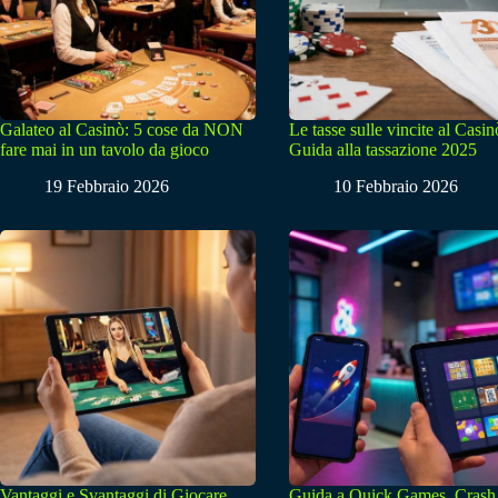
Galateo al Casinò: 5 cose da NON
Le tasse sulle vincite al Casin
fare mai in un tavolo da gioco
Guida alla tassazione 2025
19 Febbraio 2026
10 Febbraio 2026
Vantaggi e Svantaggi di Giocare
Guida a Quick Games, Crash