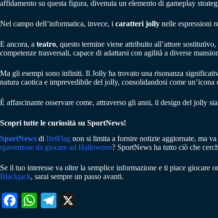
affidamento su questa figura, divenuta un elemento di gameplay strategic
Nel campo dell’informatica, invece, i
caratteri jolly
nelle espressioni r
E ancora, a
teatro
, questo termine viene attribuito all’attore sostitutivo
competenze trasversali, capace di adattarsi con agilità a diverse mansion
Ma gli esempi sono infiniti. Il Jolly ha trovato una risonanza significa
natura caotica e imprevedibile del jolly, consolidandosi come un’icona c
È affascinante osservare come, attraverso gli anni, il design del jolly si
Scopri tutte le curiosità su SportNews!
SportNews
di
BetFlag
non si limita a fornire notizie aggiornate, ma va
spaventose da giocare ad Halloween
? SportNews ha tutto ciò che cerch
Se il tuo interesse va oltre la semplice informazione e ti piace giocare
Blackjack
, sarai sempre un passo avanti.
Fa
W
Te
X
ce
ha
le