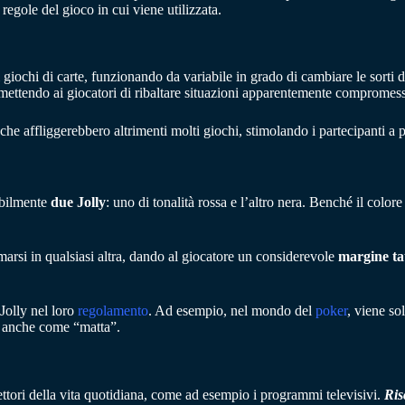
 regole del gioco in cui viene utilizzata.
giochi di carte, funzionando da variabile in grado di cambiare le sorti d
permettendo ai giocatori di ribaltare situazioni apparentemente compromes
che affliggerebbero altrimenti molti giochi, stimolando i partecipanti a 
iabilmente
due Jolly
: uno di tonalità rossa e l’altro nera. Benché il color
rmarsi in qualsiasi altra, dando al giocatore un considerevole
margine tat
 Jolly nel loro
regolamento
. Ad esempio, nel mondo del
poker
, viene so
o anche come “matta”.
settori della vita quotidiana, come ad esempio i programmi televisivi.
Ris