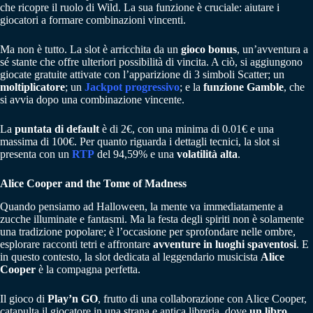
che ricopre il ruolo di Wild. La sua funzione è cruciale: aiutare i
giocatori a formare combinazioni vincenti.
Ma non è tutto. La slot è arricchita da un
gioco bonus
, un’avventura a
sé stante che offre ulteriori possibilità di vincita. A ciò, si aggiungono
giocate gratuite attivate con l’apparizione di 3 simboli Scatter; un
moltiplicatore
; un
Jackpot progressivo
; e la
funzione Gamble
, che
si avvia dopo una combinazione vincente.
La
puntata di default
è di 2€, con una minima di 0.01€ e una
massima di 100€. Per quanto riguarda i dettagli tecnici, la slot si
presenta con un
RTP
del 94,59% e una
volatilità alta
.
Alice Cooper and the Tome of Madness
Quando pensiamo ad Halloween, la mente va immediatamente a
zucche illuminate e fantasmi. Ma la festa degli spiriti non è solamente
una tradizione popolare; è l’occasione per sprofondare nelle ombre,
esplorare racconti tetri e affrontare
avventure in luoghi spaventosi
. E
in questo contesto, la slot dedicata al leggendario musicista
Alice
Cooper
è la compagna perfetta.
Il gioco di
Play’n GO
, frutto di una collaborazione con Alice Cooper,
catapulta il giocatore in una strana e antica libreria, dove
un libro