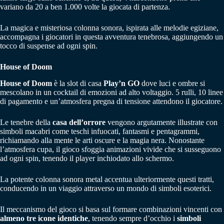
variano da 20 a ben 1.000 volte la giocata di partenza.
La magica e misteriosa colonna sonora, ispirata alle melodie egiziane,
accompagna i giocatori in questa avventura tenebrosa, aggiungendo un
tocco di suspense ad ogni spin.
House of Doom
House of Doom
è la slot di casa
Play’n GO
dove luci e ombre si
mescolano in un cocktail di emozioni ad alto voltaggio. 5 rulli, 10 linee
di pagamento e un’atmosfera pregna di tensione attendono il giocatore.
Le tenebre della
casa dell’orrore
vengono argutamente illustrate con
simboli macabri come teschi infuocati, fantasmi e pentagrammi,
richiamando alla mente le arti oscure e la magia nera. Nonostante
l’atmosfera cupa, il gioco sfoggia animazioni vivide che si susseguono
ad ogni spin, tenendo il player inchiodato allo schermo.
La potente colonna sonora metal accentua ulteriormente questi tratti,
conducendo in un viaggio attraverso un mondo di simboli esoterici.
Il meccanismo del gioco si basa sul formare combinazioni vincenti con
almeno tre icone identiche
, tenendo sempre d’occhio i
simboli