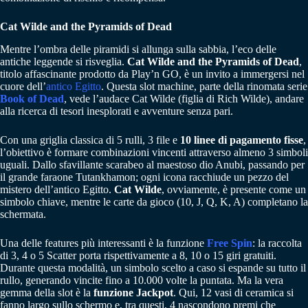
Cat Wilde and the Pyramids of Dead
Mentre l’ombra delle piramidi si allunga sulla sabbia, l’eco delle
antiche leggende si risveglia.
Cat Wilde and the Pyramids of Dead
,
titolo affascinante prodotto da Play’n GO, è un invito a immergersi nel
cuore dell’
antico Egitto
. Questa slot machine, parte della rinomata serie
Book of Dead
, vede l’audace Cat Wilde (figlia di Rich Wilde), andare
alla ricerca di tesori inesplorati e avventure senza pari.
Con una griglia classica di 5 rulli, 3 file e
10 linee di pagamento fisse
,
l’obiettivo è formare combinazioni vincenti attraverso almeno 3 simboli
uguali. Dallo sfavillante scarabeo al maestoso dio Anubi, passando per
il grande faraone Tutankhamon; ogni icona racchiude un pezzo del
mistero dell’antico Egitto.
Cat Wilde
, ovviamente, è presente come un
simbolo chiave, mentre le carte da gioco (10, J, Q, K, A) completano la
schermata.
Una delle features più interessanti è la funzione
Free Spin
: la raccolta
di 3, 4 o 5 Scatter porta rispettivamente a 8, 10 o 15 giri gratuiti.
Durante questa modalità, un simbolo scelto a caso si espande su tutto il
rullo, generando vincite fino a 10.000 volte la puntata. Ma la vera
gemma della slot è la
funzione Jackpot
. Qui, 12 vasi di ceramica si
fanno largo sullo schermo e, tra questi, 4 nascondono premi che