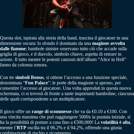
Questa slot, ispirata alla storia della band, trascina il giocatore in una
dimensione oscura: lo sfondo è dominato da una
magione avvolta
dalle fiamme
; bambole sinistre osservano tutto ciò che accade sulla
griglia di gioco, e il diavolo, simbolo chiave, aspetta di entrare in
azione. Il tutto mentre le potenti canzoni dell’album “Alice in Hell”
fanno da colonna sonora.
Con tre
simboli Bonus
, si ottiene l’accesso a una funzione speciale,
denominata “
Fun Palace
”: le porte della magione si aprono, per
consentire l’accesso al giocatore. Una volta approdati in questa nuova
schermata, ci si troverà di fronte a tante inquietanti bamboline, ciascuna
delle quali corrispondente a un moltiplicatore.
Il gioco offre un
range di scommesse
che va da €0.10 a €100. Con
una vincita massima che può raggiungere 5000x la puntata iniziale, si
ha la possibilità di portare a casa fino a €500,000! La
volatilità è alta
,
mentre l’
RTP
oscilla tra il 96.2% e il 94.2%, offrendo una giusta
combinazione di rischio e ricompensa.