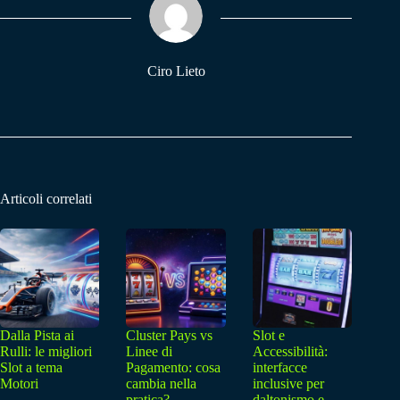
pp
m
Ciro Lieto
Articoli correlati
Dalla Pista ai
Cluster Pays vs
Slot e
Rulli: le migliori
Linee di
Accessibilità:
Slot a tema
Pagamento: cosa
interfacce
Motori
cambia nella
inclusive per
pratica?
daltonismo e