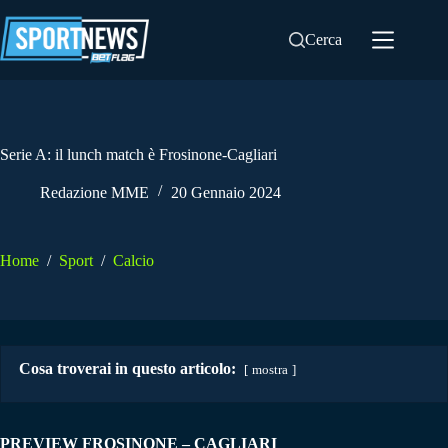
Salta
al
Cerca
contenuto
Serie A: il lunch match è Frosinone-Cagliari
Redazione MME
20 Gennaio 2024
Home
/
Sport
/
Calcio
Cosa troverai in questo articolo:
mostra
PREVIEW FROSINONE – CAGLIARI