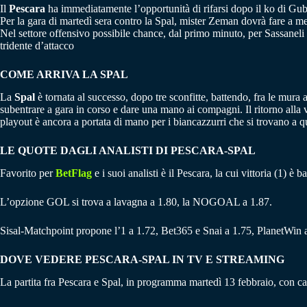
Il
Pescara
ha immediatamente l’opportunità di rifarsi dopo il ko di Gubb
Per la gara di martedì sera contro la Spal, mister Zeman dovrà fare a m
Nel settore offensivo possibile chance, dal primo minuto, per Sassaneli 
tridente d’attacco
COME ARRIVA LA SPAL
La
Spal
è tornata al successo, dopo tre sconfitte, battendo, fra le mu
subentrare a gara in corso e dare una mano ai compagni. Il ritorno alla 
playout è ancora a portata di mano per i biancazzurri che si trovano a qu
LE QUOTE DAGLI ANALISTI DI PESCARA-SPAL
Favorito per
BetFlag
e i suoi analisti è il Pescara, la cui vittoria (1) 
L’opzione GOL si trova a lavagna a 1.80, la NOGOAL a 1.87.
Sisal-Matchpoint propone l’1 a 1.72, Bet365 e Snai a 1.75, PlanetWin 
DOVE VEDERE PESCARA-SPAL IN TV E STREAMING
La partita fra Pescara e Spal, in programma martedì 13 febbraio, con ca