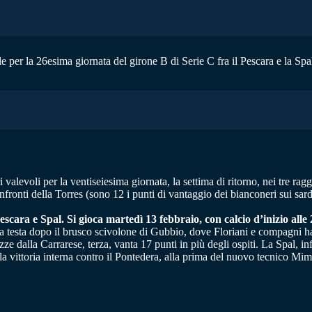
e per la 26esima giornata del girone B di Serie C fra il Pescara e la Spal
valevoli per la ventiseiesima giornata, la settima di ritorno, nei tre ragg
fronti della Torres (sono 12 i punti di vantaggio dei bianconeri sui sardi
cara e Spal. Si gioca martedì 13 febbraio, con calcio d’inizio alle 
e la testa dopo il brusco scivolone di Gubbio, dove Floriani e compagni h
ze dalla Carrarese, terza, vanta 17 punti in più degli ospiti. La Spal, inf
lla vittoria interna contro il Pontedera, alla prima del nuovo tecnico 