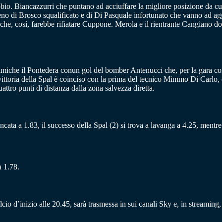
io. Biancazzurri che puntano ad acciuffare la migliore posizione da cui 
eno di Brosco squalificato e di Di Pasquale infortunato che vanno ad ag
che, così, farebbe rifiatare Cuppone. Merola e il rientrante Cangiano do
ra amiche il Pontedera conun gol del bomber Antenucci che, per la gara 
vittoria della Spal è coinciso con la prima del tecnico Mimmo Di Carlo, c
attro punti di distanza dalla zona salvezza diretta.
è bancata a 1.83, il successo della Spal (2) si trova a lavanga a 4.25, mentr
a 1.78.
lcio d’inizio alle 20.45, sarà trasmessa in sui canali Sky e, in stream