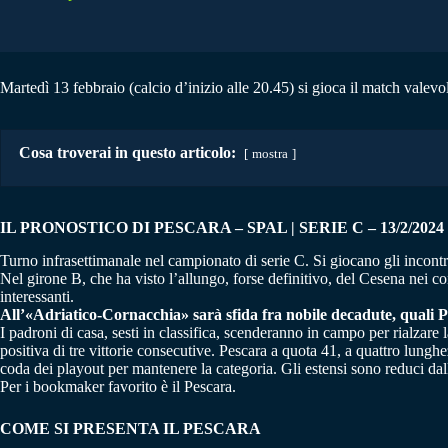
Martedì 13 febbraio (calcio d’inizio alle 20.45) si gioca il match valevol
Cosa troverai in questo articolo:
mostra
IL PRONOSTICO DI PESCARA – SPAL | SERIE C – 13/2/2024
Turno infrasettimanale nel campionato di serie C. Si giocano gli incontri 
Nel girone B, che ha visto l’allungo, forse definitivo, del Cesena nei con
interessanti.
All’«Adriatico-Cornacchia» sarà sfida fra nobile decadute, quali Pes
I padroni di casa, sesti in classifica, scenderanno in campo per rialzar
positiva di tre vittorie consecutive. Pescara a quota 41, a quattro lunghez
coda dei playout per mantenere la categoria. Gli estensi sono reduci da
Per i bookmaker favorito è il Pescara.
COME SI PRESENTA IL PESCARA