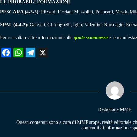
LE PROBABILI FORMAZIONI
PESCARA (4-3-3):
Plizzari, Floriani Mussolini, Pellacani, Mesik, Mi
SPAL (4-4-2):
Galeotti, Ghiringhelli, Iglio, Valentini, Bruscagin, Eder
Per consultare altre informazioni sulle
quote scommesse
e le manifestaz
Fa
W
Te
X
ce
ha
le
bo
ts
gr
ok
A
a
pp
m
Redazione MME
Questi contenuti sono a cura di MMEuropa, realtà editoriale c
contenuti di informazione spo