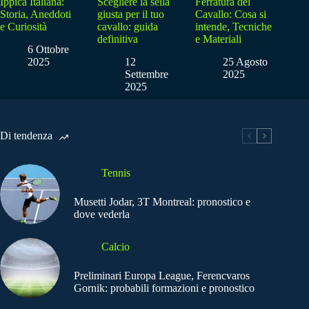
Ippica Italiana:
Scegliere la sella
Ferratura del
Storia, Aneddoti
giusta per il tuo
Cavallo: Cosa si
e Curiosità
cavallo: guida
intende, Tecniche
definitiva
e Materiali
6 Ottobre
2025
12
25 Agosto
Settembre
2025
2025
Di tendenza
Tennis
Musetti Jodar, 3T Montreal: pronostico e
dove vederla
Calcio
Preliminari Europa League, Ferencvaros
Gornik: probabili formazioni e pronostico