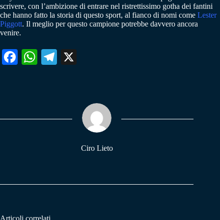
scrivere, con l’ambizione di entrare nel ristrettissimo gotha dei fantini
che hanno fatto la storia di questo sport, al fianco di nomi come
Lester
Piggott
. Il meglio per questo campione potrebbe davvero ancora
venire.
Fa
W
Te
X
ce
ha
le
bo
ts
gr
ok
A
a
pp
m
Ciro Lieto
Articoli correlati