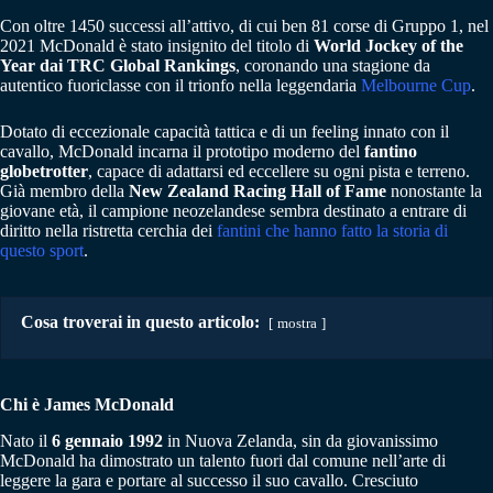
Con oltre 1450 successi all’attivo, di cui ben 81 corse di Gruppo 1, nel
2021 McDonald è stato insignito del titolo di
World Jockey of the
Year dai TRC Global Rankings
, coronando una stagione da
autentico fuoriclasse con il trionfo nella leggendaria
Melbourne Cup
.
Dotato di eccezionale capacità tattica e di un feeling innato con il
cavallo, McDonald incarna il prototipo moderno del
fantino
globetrotter
, capace di adattarsi ed eccellere su ogni pista e terreno.
Già membro della
New Zealand Racing Hall of Fame
nonostante la
giovane età, il campione neozelandese sembra destinato a entrare di
diritto nella ristretta cerchia dei
fantini che hanno fatto la storia di
questo sport
.
Cosa troverai in questo articolo:
mostra
Chi è James McDonald
Nato il
6 gennaio 1992
in Nuova Zelanda, sin da giovanissimo
McDonald ha dimostrato un talento fuori dal comune nell’arte di
leggere la gara e portare al successo il suo cavallo. Cresciuto