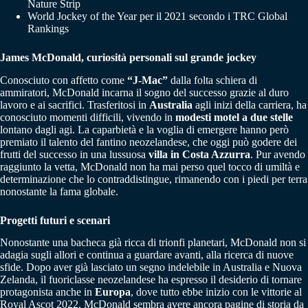
Nature Strip
World Jockey of the Year per il 2021 secondo i TRC Global
Rankings
James McDonald, curiosità personali sul grande jockey
Conosciuto con affetto come
“J-Mac”
dalla folta schiera di
ammiratori, McDonald incarna il sogno del successo grazie al duro
lavoro e ai sacrifici. Trasferitosi in
Australia
agli inizi della carriera, ha
conosciuto momenti difficili, vivendo in
modesti motel a due stelle
lontano dagli agi. La caparbietà e la voglia di emergere hanno però
premiato il talento del fantino neozelandese, che oggi può godere dei
frutti del successo in una lussuosa
villa in Costa Azzurra
. Pur avendo
raggiunto la vetta, McDonald non ha mai perso quel tocco di umiltà e
determinazione che lo contraddistingue, rimanendo con i piedi per terra
nonostante la fama globale.
Progetti futuri e scenari
Nonostante una bacheca già ricca di trionfi planetari, McDonald non si
adagia sugli allori e continua a guardare avanti, alla ricerca di nuove
sfide. Dopo aver già lasciato un segno indelebile in Australia e Nuova
Zelanda, il fuoriclasse neozelandese ha espresso il desiderio di tornare
protagonista anche in
Europa
, dove tutto ebbe inizio con le vittorie al
Royal Ascot 2022. McDonald sembra avere ancora pagine di storia da