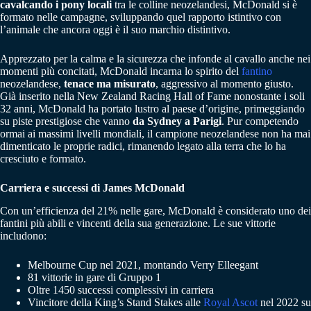
cavalcando i pony locali
tra le colline neozelandesi, McDonald si è
formato nelle campagne, sviluppando quel rapporto istintivo con
l’animale che ancora oggi è il suo marchio distintivo.
Apprezzato per la calma e la sicurezza che infonde al cavallo anche nei
momenti più concitati, McDonald incarna lo spirito del
fantino
neozelandese,
tenace ma misurato
, aggressivo al momento giusto.
Già inserito nella New Zealand Racing Hall of Fame nonostante i soli
32 anni, McDonald ha portato lustro al paese d’origine, primeggiando
su piste prestigiose che vanno
da Sydney a Parigi
. Pur competendo
ormai ai massimi livelli mondiali, il campione neozelandese non ha mai
dimenticato le proprie radici, rimanendo legato alla terra che lo ha
cresciuto e formato.
Carriera e successi di James McDonald
Con un’efficienza del 21% nelle gare, McDonald è considerato uno dei
fantini più abili e vincenti della sua generazione. Le sue vittorie
includono:
Melbourne Cup nel 2021, montando Verry Elleegant
81 vittorie in gare di Gruppo 1
Oltre 1450 successi complessivi in carriera
Vincitore della King’s Stand Stakes alle
Royal Ascot
nel 2022 su