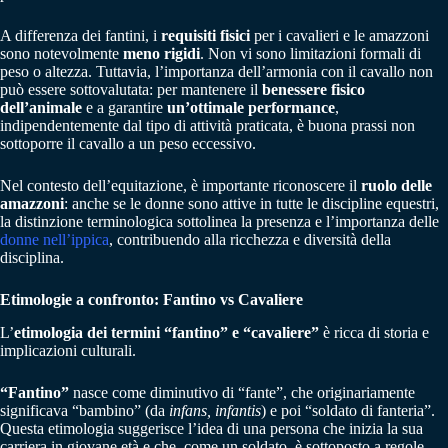
A differenza dei fantini, i
requisiti fisici
per i cavalieri e le amazzoni
sono notevolmente
meno rigidi
. Non vi sono limitazioni formali di
peso o altezza. Tuttavia, l’importanza dell’armonia con il cavallo non
può essere sottovalutata: per mantenere il
benessere fisico
dell’animale
e a garantire
un’ottimale performance
,
indipendentemente dal tipo di attività praticata, è buona prassi non
sottoporre il cavallo a un peso eccessivo.
Nel contesto dell’equitazione, è importante riconoscere il
ruolo delle
amazzoni
: anche se le donne sono attive in tutte le discipline equestri,
la distinzione terminologica sottolinea la presenza e l’importanza delle
donne nell’ippica
, contribuendo alla ricchezza e diversità della
disciplina.
Etimologie a confronto: Fantino vs Cavaliere
L’
etimologia dei termini “fantino” e “cavaliere”
è ricca di storia e
implicazioni culturali.
“Fantino”
nasce come diminutivo di “fante”, che originariamente
significava “bambino” (da
infans, infantis
) e poi “soldato di fanteria”.
Questa etimologia suggerisce l’idea di una persona che inizia la sua
carriera in giovane età e che, come un soldato, è sottoposto a regole