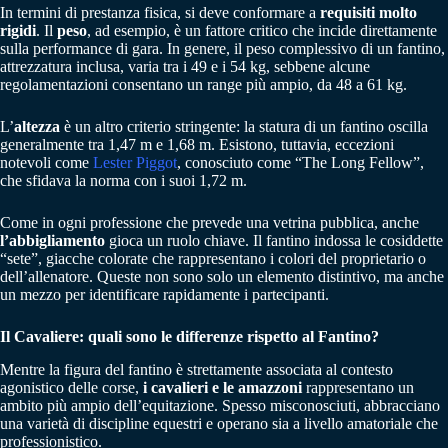
In termini di prestanza fisica, si deve conformare a
requisiti molto
rigidi
. Il
peso
, ad esempio, è un fattore critico che incide direttamente
sulla performance di gara. In genere, il peso complessivo di un fantino,
attrezzatura inclusa, varia tra i 49 e i 54 kg, sebbene alcune
regolamentazioni consentano un range più ampio, da 48 a 61 kg.
L’
altezza
è un altro criterio stringente: la statura di un fantino oscilla
generalmente tra 1,47 m e 1,68 m. Esistono, tuttavia, eccezioni
notevoli come
Lester Piggot
, conosciuto come “The Long Fellow”,
che sfidava la norma con i suoi 1,72 m.
Come in ogni professione che prevede una vetrina pubblica, anche
l’abbigliamento
gioca un ruolo chiave. Il fantino indossa le cosiddette
“sete”, giacche colorate che rappresentano i colori del proprietario o
dell’allenatore. Queste non sono solo un elemento distintivo, ma anche
un mezzo per identificare rapidamente i partecipanti.
Il Cavaliere: quali sono le differenze rispetto al Fantino?
Mentre la figura del fantino è strettamente associata al contesto
agonistico delle corse,
i cavalieri e le amazzoni
rappresentano un
ambito più ampio dell’equitazione. Spesso misconosciuti, abbracciano
una varietà di discipline equestri e operano sia a livello amatoriale che
professionistico.