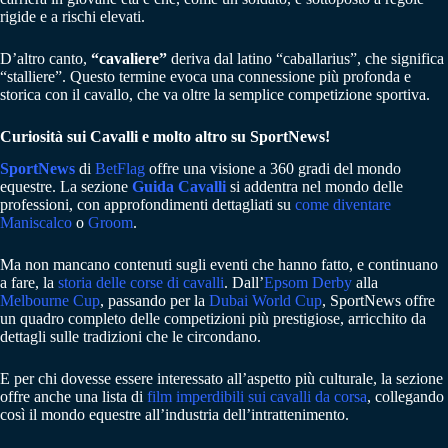
rigide e a rischi elevati.
D’altro canto,
“cavaliere”
deriva dal latino “caballarius”, che significa
“stalliere”. Questo termine evoca una connessione più profonda e
storica con il cavallo, che va oltre la semplice competizione sportiva.
Curiosità sui Cavalli e molto altro su SportNews!
SportNews
di
BetFlag
offre una visione a 360 gradi del mondo
equestre. La sezione
Guida Cavalli
si addentra nel mondo delle
professioni, con approfondimenti dettagliati su
come diventare
Maniscalco
o
Groom
.
Ma non mancano contenuti sugli eventi che hanno fatto, e continuano
a fare, la
storia delle corse di cavalli
. Dall’
Epsom Derby
alla
Melbourne Cup
, passando per la
Dubai World Cup
, SportNews offre
un quadro completo delle competizioni più prestigiose, arricchito da
dettagli sulle tradizioni che le circondano.
E per chi dovesse essere interessato all’aspetto più culturale, la sezione
offre anche una lista di
film imperdibili sui cavalli da corsa
, collegando
così il mondo equestre all’industria dell’intrattenimento.