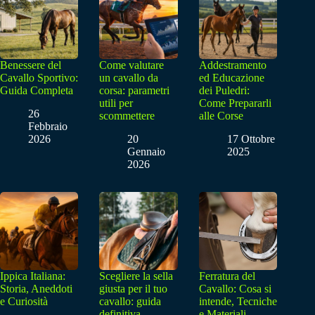
Benessere del
Come valutare
Addestramento
Cavallo Sportivo:
un cavallo da
ed Educazione
Guida Completa
corsa: parametri
dei Puledri:
utili per
Come Prepararli
26
scommettere
alle Corse
Febbraio
2026
20
17 Ottobre
Gennaio
2025
2026
Ippica Italiana:
Scegliere la sella
Ferratura del
Storia, Aneddoti
giusta per il tuo
Cavallo: Cosa si
e Curiosità
cavallo: guida
intende, Tecniche
definitiva
e Materiali