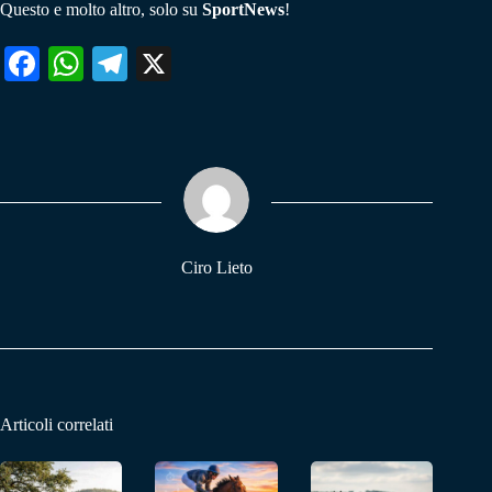
Questo e molto altro, solo su
SportNews
!
Fa
W
Te
X
ce
ha
le
bo
ts
gr
ok
A
a
pp
m
Ciro Lieto
Articoli correlati