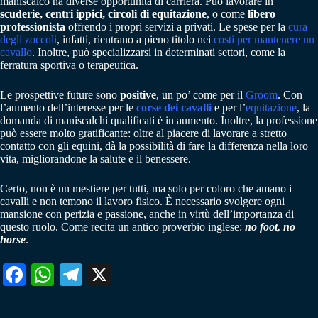
maniscalco ha diverse opportunità di carriera. Può lavorare in
scuderie, centri ippici, circoli di equitazione
, o come
libero
professionista
offrendo i propri servizi a privati. Le spese per la
cura
degli zoccoli
, infatti, rientrano a pieno titolo nei
costi per mantenere un
cavallo
. Inoltre, può specializzarsi in determinati settori, come la
ferratura sportiva o terapeutica.
Le prospettive future sono
positive
, un po’ come per il
Groom
. Con
l’aumento dell’interesse per le
corse dei cavalli
e per l’
equitazione
, la
domanda di maniscalchi qualificati è in aumento. Inoltre, la professione
può essere molto gratificante: oltre al piacere di lavorare a stretto
contatto con gli equini, dà la possibilità di fare la differenza nella loro
vita, migliorandone la salute e il benessere.
Certo, non è un mestiere per tutti, ma solo per coloro che amano i
cavalli e non temono il lavoro fisico. È necessario svolgere ogni
mansione con perizia e passione, anche in virtù dell’importanza di
questo ruolo. Come recita un antico proverbio inglese:
no foot, no
horse
.
Fa
W
Te
X
ce
ha
le