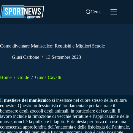
Salta
al
Cerca
contenuto
Come diventare Maniscalco: Requisiti e Migliori Scuole
Giusi Carbone
13 Settembre 2023
Home
/
Guide
/
Guida Cavalli
Il
mestiere del maniscalco
si inserisce nel cuore stesso della cultura
equestre. Questo professionista è fondamentale per la cura e il
benessere degli zoccoli degli animali, in particolare dei cavalli. Il
lavoro include la rimozione di vecchie ferrature e l’applicazione delle
nuove, nonché la pulizia e il taglio. È richiesta per forza di cose una
conoscenza approfondita dell’anatomia e della fisiologia dell’animale,
ma anche abilità manuali e fisiche. Insomma, non è certo possibile