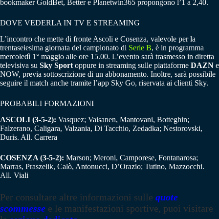
bookmaker GoldBet, Better e Planetwin365 propongono l’1 a 2,40.
DOVE VEDERLA IN TV E STREAMING
L’incontro che mette di fronte Ascoli e Cosenza, valevole per la
trentaseiesima giornata del campionato di
Serie B
, è in programma
mercoledì 1° maggio alle ore 15.00. L’evento sarà trasmesso in diretta
televisiva su
Sky Sport
oppure in streaming sulle piattaforme
DAZN
e
NOW, previa sottoscrizione di un abbonamento. Inoltre, sarà possibile
seguire il match anche tramite l’app Sky Go, riservata ai clienti Sky.
PROBABILI FORMAZIONI
ASCOLI (3-5-2):
Vasquez; Vaisanen, Mantovani, Botteghin;
Falzerano, Caligara, Valzania, Di Tacchio, Zedadka; Nestorovski,
Duris. All. Carrera
COSENZA (3-5-2):
Marson; Meroni, Camporese, Fontanarosa;
Marras, Praszelik, Calò, Antonucci, D’Orazio; Tutino, Mazzocchi.
All. Viali
Per consultare altre informazioni sulle
quote
scommesse
e le manifestazioni sportive, puoi visitare