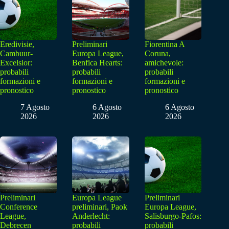
Eredivisie,
Preliminari
Fiorentina A
Cambuur-
Europa League,
Coruna,
Excelsior:
Benfica Hearts:
amichevole:
probabili
probabili
probabili
formazioni e
formazioni e
formazioni e
pronostico
pronostico
pronostico
7 Agosto
6 Agosto
6 Agosto
2026
2026
2026
Preliminari
Europa League
Preliminari
Conference
preliminari, Paok
Europa League,
League,
Anderlecht:
Salisburgo-Pafos:
Debrecen
probabili
probabili