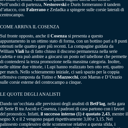
Nell’undici di partenza,
Nestorovski
e Duris formeranno il tandem
d’attacco, con
Falzerano
e Zedadka a spingere sulle corsie laterali di
centrocampo.
COME ARRIVA IL COSENZA
Sul fronte opposto, anche il
Cosenza
si presenta a questo
appuntamento in un ottimo stato di forma, con un bottino pari a 8 punti
ottenuti nelle quattro gare più recenti. La compagine guidata da
William
Viali
ha di fatto chiuso il discorso permanenza nella serie
cadetta e ora può ambire a giocarsi un posto nel tabellone che permette
di contendersi la terza promozione nella massima categoria. Inoltre,
nelle ultime due vittorie, i Lupi hanno realizzato ben otto reti, quattro
per match. Nello schieramento iniziale, ci sarà spazio per la coppia
offensiva composta da Tutino e
Mazzocchi
, con Marras e D’Orazio
sulle corsie esterne del centrocampo a cinque.
LE QUOTE DEGLI ANALISTI
Dando un’occhiata alle previsioni degli analisti di
BetFlag
, nella gara
di Serie B tra Ascoli e Cosenza, i padroni di casa partono con i favori
del pronostico. Infatti,
il successo interno (1) è quotato 2,43
, mentre il
segno X e il 2 vengono pagati rispettivamente 3,00 e 3,15. Nel
palinsesto complessivo delle scommesse relative a questa sfida, i