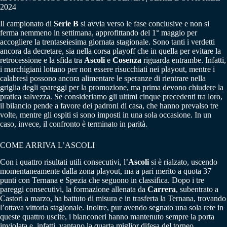
2024
Il campionato di
Serie B
si avvia verso le fase conclusive e non si
ferma nemmeno in settimana, approfittando del 1° maggio per
accogliere la trentaseiesima giornata stagionale. Sono tanti i verdetti
ancora da decretare, sia nella corsa playoff che in quella per evitare la
retrocessione e la sfida tra
Ascoli
e
Cosenza
riguarda entrambe. Infatti,
i marchigiani lottano per non essere risucchiati nei playout, mentre i
calabresi possono ancora alimentare le speranze di rientrare nella
griglia degli spareggi per la promozione, ma prima devono chiudere la
pratica salvezza. Se consideriamo gli ultimi cinque precedenti tra loro,
il bilancio pende a favore dei padroni di casa, che hanno prevalso tre
volte, mentre gli ospiti si sono imposti in una sola occasione. In un
caso, invece, il confronto è terminato in parità.
COME ARRIVA L’ASCOLI
Con i quattro risultati utili consecutivi, l’
Ascoli
si è rialzato, uscendo
momentaneamente dalla zona playout, ma a pari merito a quota 37
punti con Ternana e Spezia che seguono in classifica. Dopo i tre
pareggi consecutivi, la formazione allenata da
Carrera
, subentrato a
Castori a marzo, ha battuto di misura e in trasferta la Ternana, trovando
l’ottava vittoria stagionale. Inoltre, pur avendo segnato una sola rete in
queste quattro uscite, i bianconeri hanno mantenuto sempre la porta
inviolata e, infatti, vantano la quarta miglior difesa del torneo.