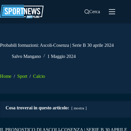
Salta
al
Cerca
contenuto
Probabili formazioni: Ascoli-Cosenza | Serie B 30 aprile 2024
Salvo Mangano
1 Maggio 2024
Home
/
Sport
/
Calcio
Cosa troverai in questo articolo:
mostra
IL PRONOSTICO DI ASCOLI-COSENZA | SERIE B 30 APRILE