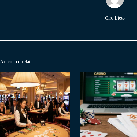
pp
m
Ciro Lieto
Articoli correlati