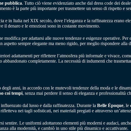
e pubblica
. Tutto ciò viene evidenziato anche dal dress code dei deale
mento è la parte più importante per trasmettere un senso di rispetto e ser
a e in Italia nel XIX secolo, dove l’eleganza e la raffinatezza erano el
ove il denaro e le emozioni sono in costante movimento.
he modifica per adattarsi alle nuove tendenze e esigenze operative. Per 
un aspetto sempre elegante ma meno rigido, per meglio rispondere alla d
teriori adattamenti per riflettere l’atmosfera più informale e vivace, com
tato abbandonato completamente. La necessità di indumenti che trasmetta
 degli anni, in accordo con le mutevoli tendenze della moda e le dinamich
so coi tempi
, senza mai perdere il senso di eleganza e professionalità ch
influenzato dal lusso e dalla raffinatezza. Durante la
Belle Époque
, le
rifletteva nei tagli sofisticati, nei materiali pregiati e attraverso un’att
arsi sentire. Le uniformi adottarono elementi più moderni e audaci, anche
anza alla modernità, e cambiò in uno stile più dinamico e accattivante.