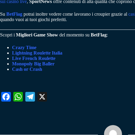
sui casinò live
,
SportNews
offre contenuti di alta qualità che coprono o
Su
BetFlag
potrai inoltre vedere come lavorano i croupier grazie al
cas
quando vuoi ai tuoi giochi preferiti.
Scopri i
Migliori Game Show
del momento su
BetFlag
:
Crazy Time
Lightning Roulette Italia
Live French Roulette
Monopoly Big Baller
Cash or Crash
Fa
W
Te
X
ce
ha
le
bo
ts
gr
ok
A
a