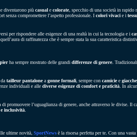
e diventarono più
casual
e
colorate
, specchio di una società in rapido 
ort senza compromettere l’aspetto professionale. I
colori vivaci
e i
tessu
rsi per rispondere alle esigenze di una realtà in cui la tecnologia e i
ca
ll’aura di raffinatezza che è sempre stata la sua caratteristica distinti
pier
ha sempre mostrato delle grandi
differenze di genere
. Tradiziona
 da
tailleur pantalone
a
gonne formali
, sempre con
camicie
e
giacche
enze individuali e alle
diverse esigenze di comfort e praticità
. In alcu
a di promuovere l’uguaglianza di genere, anche attraverso le divise. Il 
 e inclusività
.
lle ultime novità,
SportNews
è la risorsa perfetta per te. Con una vas