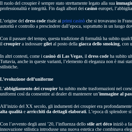
Il ruolo del croupier è sempre stato strettamente legato alla sua
immagin
professionalità e integrità. Fin dagli albori dei
casinò
europei, l’abbiglia
L’origine del
dress code
risale ai
primi casinò
che si trovavano in Franci
autorità e controllo a prescindere dall’epoca, soprattutto in un luogo d
Con il passare del tempo, questa tradizione di formalità ha subito qualc
il
croupier
a indossare
gilet
al posto della
giacca dello smoking
, con 
In altri contesti, come i
casinò di Las Vegas
, il
dress code
ha subito ul
Tuttavia, anche in queste varianti, l’elemento di eleganza non è mai s
stilistiche.
L’evoluzione dell’uniforme
L’
abbigliamento dei croupier
ha subito molte trasformazioni nel corso
uniformi così da consentire ai dealer di mantenere un’
immagine al pas
All’inizio del XX secolo, gli indumenti dei croupier era profondamente 
alta qualità
e
arricchiti da dettagli elaborati
. L’epoca di splendore si 
Con l’avvento degli anni ’20, l’influenza dello
stile art déco
iniziò a f
innovazione stilistica introdusse una nuova estetica che combinava eleg