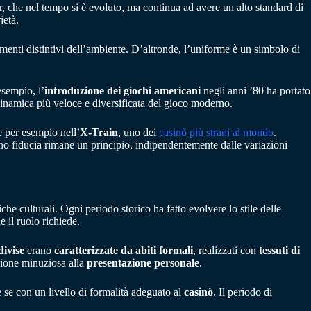
r, che nel tempo si è evoluto, ma continua ad avere un alto standard di
ietà.
ementi distintivi dell’ambiente. D’altronde, l’uniforme è un simbolo di
esempio, l’
introduzione dei giochi americani
negli anni ’80 ha portato
inamica più veloce e diversificata del gioco moderno.
e per esempio nell’
X-Train
, uno dei
casinò più strani al mondo
.
no fiducia rimane un principio, indipendentemente dalle variazioni
e culturali. Ogni periodo storico ha fatto evolvere lo stile delle
e il ruolo richiede.
divise
erano
caratterizzate da abiti formali
, realizzati con
tessuti di
enzione minuziosa alla
presentazione personale
.
 se con un livello di formalità adeguato al
casinò
. Il periodo di