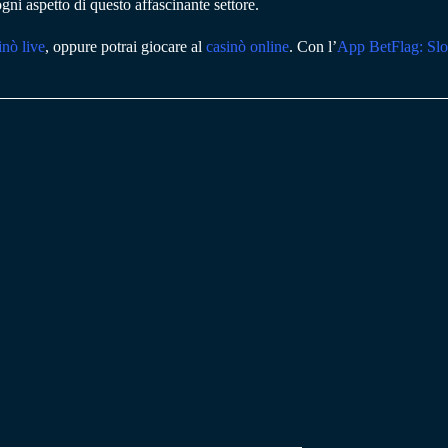
gni aspetto di questo affascinante settore.
inò live
, oppure potrai giocare al
casinò online
. Con l’
App BetFlag: Slo