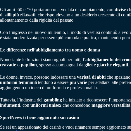
Gli anni ’60 e ’70 portarono una ventata di cambiamento, con
divise
ch
di
stili più rilassati
, che rispondevano a un desiderio crescente di comf
allontanamento dalla rigidità del passato.
Con l’ingresso nel nuovo millennio, il modo di vestirsi continuò a evolve
è stata modernizzata per essere più comoda e pratica, mantenendo però que
Le differenze nell’abbigliamento tra uomo e donna
Nonostante le funzioni siano uguali per tutti, l’
abbigliamento dei crou
cravatte
o
papillon
, spesso accompagnati da
gilet
e
giacche eleganti
.
Le donne, invece, possono indossare una
varietà di abiti
che spaziano
uniformi femminili
tendono a essere
più varie
per adattarsi alle prefer
aggiungendo un tocco di uniformità e professionalità.
Tuttavia, l’industria del
gambling
ha iniziato a riconoscere l’importanz
indumenti
, con
uniformi unisex
che concedono
maggiore
versatilità
SportNews ti tiene aggiornato sui casinò
Se sei un appassionato dei casinò e vuoi rimanere sempre aggiornato su