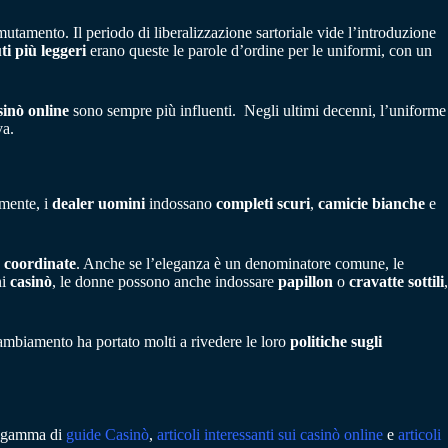
mutamento. Il periodo di liberalizzazione sartoriale vide l’introduzione
ti più leggeri
erano queste le parole d’ordine per le uniformi, con un
sinò online
sono sempre più influenti. Negli ultimi decenni, l’uniforme
va.
lmente, i
dealer uomini
indossano
completi scuri
,
camicie bianche
e
 coordinate
. Anche se l’eleganza è un denominatore comune, le
ni
casinò
, le donne possono anche indossare
papillon
o
cravatte sottili
,
cambiamento ha portato molti a rivedere le loro
politiche sugli
ta gamma di
guide Casinò
,
articoli interessanti sui casinò online
e
articoli