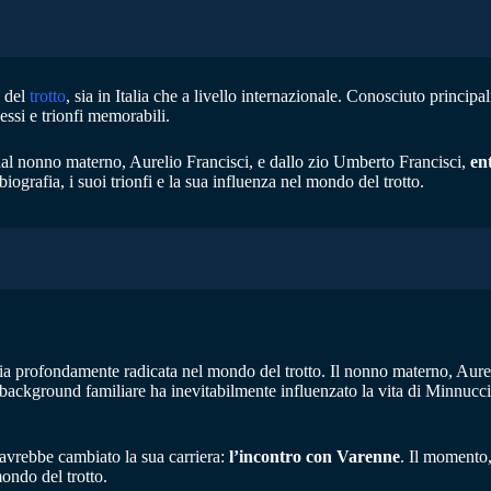
 del
trotto
, sia in Italia che a livello internazionale. Conosciuto princip
cessi e trionfi memorabili.
dal nonno materno, Aurelio Francisci, e dallo zio Umberto Francisci,
en
 biografia, i suoi trionfi e la sua influenza nel mondo del trotto.
a profondamente radicata nel mondo del trotto. Il nonno materno, Aure
background familiare ha inevitabilmente influenzato la vita di Minnucci,
avrebbe cambiato la sua carriera:
l’incontro con Varenne
. Il momento,
ondo del trotto.