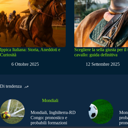
Ippica Italiana: Storia, Aneddoti e
Scegliere la sella giusta per il
Curiosità
cavallo: guida definitiva
6 Ottobre 2025
12 Settembre 2025
Di tendenza
Mondiali
Mondiali, Inghilterra-RD
Mond
Congo: pronostico e
prob
probabili formazioni
pron