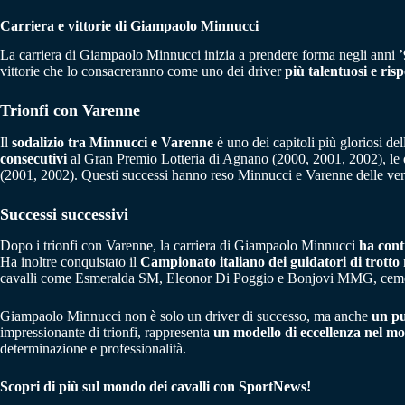
Carriera e vittorie di Giampaolo Minnucci
La carriera di Giampaolo Minnucci inizia a prendere forma negli anni 
vittorie che lo consacreranno come uno dei driver
più talentuosi e risp
Trionfi con Varenne
Il
sodalizio tra Minnucci e Varenne
è uno dei capitoli più gloriosi del
consecutivi
al Gran Premio Lotteria di Agnano (2000, 2001, 2002), le d
(2001, 2002). Questi successi hanno reso Minnucci e Varenne delle vere 
Successi successivi
Dopo i trionfi con Varenne, la carriera di Giampaolo Minnucci
ha cont
Ha inoltre conquistato il
Campionato italiano dei guidatori di trotto
cavalli come Esmeralda SM, Eleonor Di Poggio e Bonjovi MMG, cementa
Giampaolo Minnucci non è solo un driver di successo, ma anche
un pu
impressionante di trionfi, rappresenta
un modello di eccellenza nel mo
determinazione e professionalità.
Scopri di più sul mondo dei cavalli con SportNews!