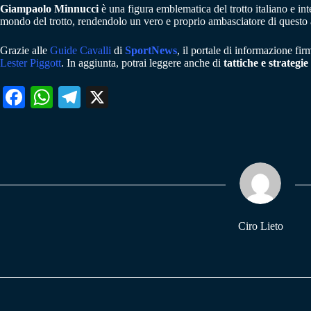
Giampaolo Minnucci
è una figura emblematica del trotto italiano e int
mondo del trotto, rendendolo un vero e proprio ambasciatore di questo a
Grazie alle
Guide Cavalli
di
SportNews
, il portale di informazione fi
Lester Piggott
. In aggiunta, potrai leggere anche di
tattiche e strategie
Fa
W
Te
X
ce
ha
le
bo
ts
gr
ok
A
a
pp
m
Ciro Lieto