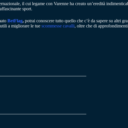
ernazionale, il cui legame con Varenne ha creato un’eredità indimenticabil
ffascinante sport.
rmato
BetFlag
,
potrai conoscere tutto quello che c’è da sapere su altri g
utili a migliorare le tue
scommesse cavalli
, oltre che di approfondiment