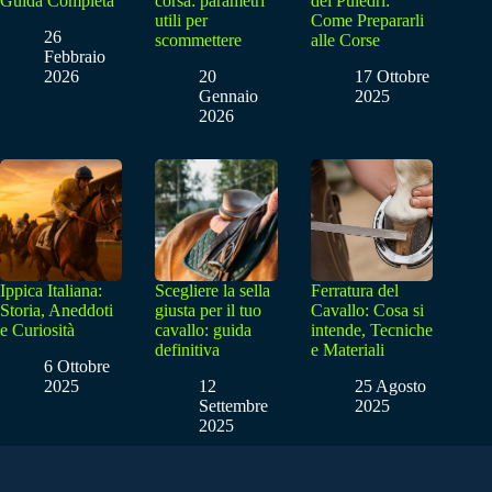
Guida Completa
corsa: parametri
dei Puledri:
utili per
Come Prepararli
26
scommettere
alle Corse
Febbraio
2026
20
17 Ottobre
Gennaio
2025
2026
Ippica Italiana:
Scegliere la sella
Ferratura del
Storia, Aneddoti
giusta per il tuo
Cavallo: Cosa si
e Curiosità
cavallo: guida
intende, Tecniche
definitiva
e Materiali
6 Ottobre
2025
12
25 Agosto
Settembre
2025
2025