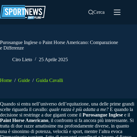
Salta
al
Cerca
contenuto
Purosangue Inglese o Paint Horse Americano: Comparazione
e Differenze
Ciro Lieto
25 Aprile 2025
Home
/
Guide
/
Guida Cavalli
Quando si entra nell’universo dell’equitazione, una delle prime grandi
scelte riguarda il cavallo:
quale razza è più adatta a me?
E quando la
decisione si restringe a due giganti come il
Purosangue Inglese
e il
Paint Horse Americano
, il confronto si fa ancora più interessante. Si
tratta di due razze amatissime ma profondamente diverse, in quanto
una è sinonimo di potenza, velocità e sport, mentre l’altra evoca
l’immaginario western, fatto di paesaggi sconfinati e lavoro al fianco