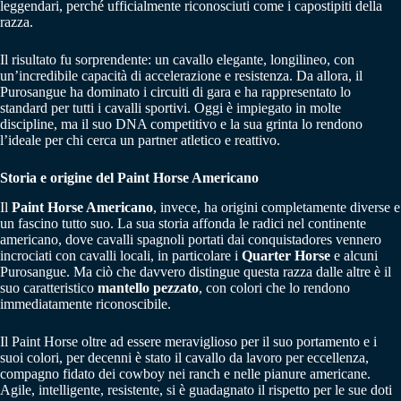
leggendari, perché ufficialmente riconosciuti come i capostipiti della
razza.
Il risultato fu sorprendente: un cavallo elegante, longilineo, con
un’incredibile capacità di accelerazione e resistenza. Da allora, il
Purosangue ha dominato i circuiti di gara e ha rappresentato lo
standard per tutti i cavalli sportivi. Oggi è impiegato in molte
discipline, ma il suo DNA competitivo e la sua grinta lo rendono
l’ideale per chi cerca un partner atletico e reattivo.
Storia e origine del Paint Horse Americano
Il
Paint Horse Americano
, invece, ha origini completamente diverse e
un fascino tutto suo. La sua storia affonda le radici nel continente
americano, dove cavalli spagnoli portati dai conquistadores vennero
incrociati con cavalli locali, in particolare i
Quarter
Horse
e alcuni
Purosangue. Ma ciò che davvero distingue questa razza dalle altre è il
suo caratteristico
mantello
pezzato
, con colori che lo rendono
immediatamente riconoscibile.
Il Paint Horse oltre ad essere meraviglioso per il suo portamento e i
suoi colori, per decenni è stato il cavallo da lavoro per eccellenza,
compagno fidato dei cowboy nei ranch e nelle pianure americane.
Agile, intelligente, resistente, si è guadagnato il rispetto per le sue doti