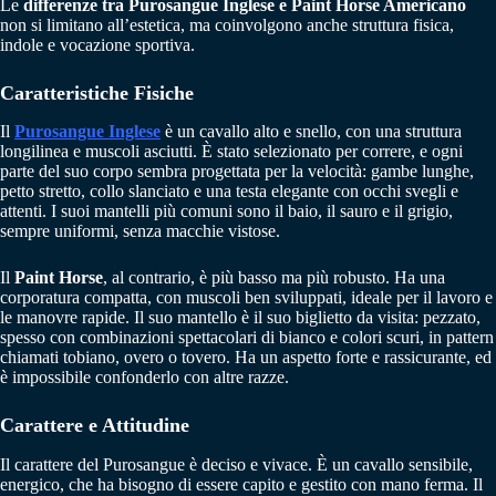
Le
differenze tra Purosangue Inglese e Paint Horse Americano
non si limitano all’estetica, ma coinvolgono anche struttura fisica,
indole e vocazione sportiva.
Caratteristiche Fisiche
Il
Purosangue Inglese
è un cavallo alto e snello, con una struttura
longilinea e muscoli asciutti. È stato selezionato per correre, e ogni
parte del suo corpo sembra progettata per la velocità: gambe lunghe,
petto stretto, collo slanciato e una testa elegante con occhi svegli e
attenti. I suoi mantelli più comuni sono il baio, il sauro e il grigio,
sempre uniformi, senza macchie vistose.
Il
Paint Horse
, al contrario, è più basso ma più robusto. Ha una
corporatura compatta, con muscoli ben sviluppati, ideale per il lavoro e
le manovre rapide. Il suo mantello è il suo biglietto da visita: pezzato,
spesso con combinazioni spettacolari di bianco e colori scuri, in pattern
chiamati tobiano, overo o tovero. Ha un aspetto forte e rassicurante, ed
è impossibile confonderlo con altre razze.
Carattere e Attitudine
Il carattere del Purosangue è deciso e vivace. È un cavallo sensibile,
energico, che ha bisogno di essere capito e gestito con mano ferma. Il