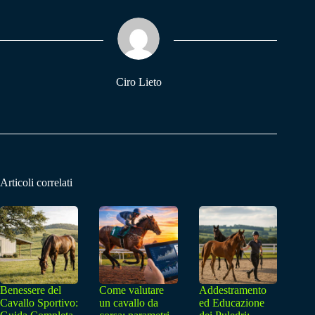
ok
A
a
pp
m
Ciro Lieto
Articoli correlati
Benessere del
Come valutare
Addestramento
Cavallo Sportivo:
un cavallo da
ed Educazione