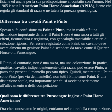
fisiche ed anche per la sua predisposizione al contatto con l’uomo. Nel
1965 è nata l’
American Paint Horse Association (APHA)
, l’ente che
regola gli standard di razza e ne tutela la purezza genealogica.
Differenza tra cavalli Paint e Pinto
Spesso si fa confusione tra
Paint
e
Pinto
, ma in realtà c’è una
distinzione importante da fare. Il Paint Horse è una razza a tutti gli
effetti, riconosciuta e registrata, con genealogia tracciabile e criteri di
selezione rigorosi. Per essere registrato come Paint, un cavallo deve
avere almeno un genitore Paint e discendere da razze come il Quarter
Horse o il Purosangue.
Il Pinto, al contrario, non è una razza, ma una colorazione. In pratica,
qualsiasi cavallo, indipendentemente dalla razza, può essere Pinto, a
patto che presenti il mantello pezzato tipico. Quindi, mentre tutti i Paint
sono Pinto (per via del mantello), non tutti i Pinto sono Paint. È una
distinzione sottile, ma importante per chi si avvicina seriamente
all’allevamento o della competizione.
Quali sono le differenze tra Purosangue Inglese e Paint Horse
Americano?
Ora che conosciamo le origini, entriamo nel cuore della comparazione.