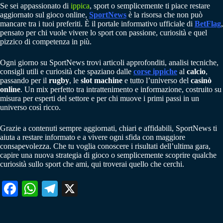
Se sei appassionato di
ippica
, sport o semplicemente ti piace restare
aggiornato sul gioco online,
SportNews
è la risorsa che non può
mancare tra i tuoi preferiti. È il portale informativo ufficiale di
BetFlag
,
pensato per chi vuole vivere lo sport con passione, curiosità e quel
pizzico di competenza in più.
Ogni giorno su SportNews trovi articoli approfonditi, analisi tecniche,
consigli utili e curiosità che spaziano dalle
corse ippiche
al
calcio
,
passando per il
rugby
, le
slot machine
e tutto l’universo del
casinò
online
. Un mix perfetto tra intrattenimento e informazione, costruito su
misura per esperti del settore e per chi muove i primi passi in un
universo così ricco.
Grazie a contenuti sempre aggiornati, chiari e affidabili, SportNews ti
aiuta a restare informato e a vivere ogni sfida con maggiore
consapevolezza. Che tu voglia conoscere i risultati dell’ultima gara,
capire una nuova strategia di gioco o semplicemente scoprire qualche
curiosità sullo sport che ami, qui troverai quello che cerchi.
Fa
W
Te
X
ce
ha
le
bo
ts
gr