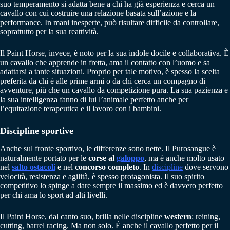
suo temperamento si adatta bene a chi ha già esperienza e cerca un
cavallo con cui costruire una relazione basata sull’azione e la
performance. In mani inesperte, può risultare difficile da controllare,
soprattutto per la sua reattività.
Il Paint Horse, invece, è noto per la sua indole docile e collaborativa. È
un cavallo che apprende in fretta, ama il contatto con l’uomo e sa
adattarsi a tante situazioni. Proprio per tale motivo, è spesso la scelta
preferita da chi è alle prime armi o da chi cerca un compagno di
avventure, più che un cavallo da competizione pura. La sua pazienza e
la sua intelligenza fanno di lui l’animale perfetto anche per
l’equitazione terapeutica e il lavoro con i bambini.
Discipline sportive
Anche sul fronte sportivo, le differenze sono nette. Il Purosangue è
naturalmente portato per le
corse al
galoppo
, ma è anche molto usato
nel
salto ostacoli
e nel
concorso completo
. In
discipline
dove servono
velocità, resistenza e agilità, è spesso protagonista. Il suo spirito
competitivo lo spinge a dare sempre il massimo ed è davvero perfetto
per chi ama lo sport ad alti livelli.
Il Paint Horse, dal canto suo, brilla nelle discipline
western
: reining,
cutting, barrel racing. Ma non solo. È anche il cavallo perfetto per il