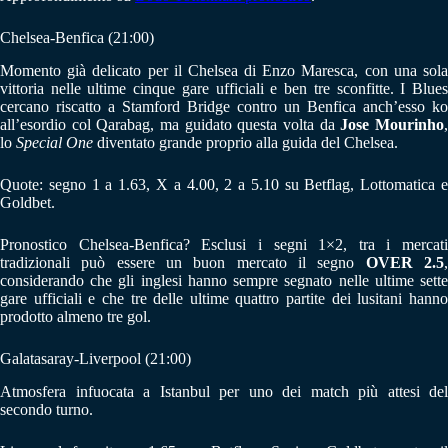
Chelsea-Benfica (21:00)
Momento già delicato per il Chelsea di Enzo Maresca, con una sola
vittoria nelle ultime cinque gare ufficiali e ben tre sconfitte. I Blues
cercano riscatto a Stamford Bridge contro un Benfica anch’esso ko
all’esordio col Qarabag, ma guidato questa volta da
Jose Mourinho
lo
Special One
diventato grande proprio alla guida del Chelsea.
Quote: segno 1 a 1.63, X a 4.00, 2 a 5.10 su Betflag, Lottomatica e
Goldbet.
Pronostico Chelsea-Benfica? Esclusi i segni 1×2, tra i mercati
tradizionali può essere un buon mercato il segno
OVER 2.5
considerando che gli inglesi hanno sempre segnato nelle ultime sette
gare ufficiali e che tre delle ultime quattro partite dei lusitani hanno
prodotto almeno tre gol.
Galatasaray-Liverpool (21:00)
Atmosfera infuocata a Istanbul per uno dei match più attesi del
secondo turno.