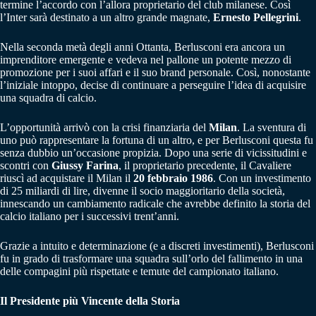
termine l’accordo con l’allora proprietario del club milanese. Così
l’Inter sarà destinato a un altro grande magnate,
Ernesto Pellegrini
.
Nella seconda metà degli anni Ottanta, Berlusconi era ancora un
imprenditore emergente e vedeva nel pallone un potente mezzo di
promozione per i suoi affari e il suo brand personale. Così, nonostante
l’iniziale intoppo, decise di continuare a perseguire l’idea di acquisire
una squadra di calcio.
L’opportunità arrivò con la crisi finanziaria del
Milan
. La sventura di
uno può rappresentare la fortuna di un altro, e per Berlusconi questa fu
senza dubbio un’occasione propizia. Dopo una serie di vicissitudini e
scontri con
Giussy Farina
, il proprietario precedente, il Cavaliere
riuscì ad acquistare il Milan il
20 febbraio 1986
. Con un investimento
di 25 miliardi di lire, divenne il socio maggioritario della società,
innescando un cambiamento radicale che avrebbe definito la storia del
calcio italiano per i successivi trent’anni.
Grazie a intuito e determinazione (e a discreti investimenti), Berlusconi
fu in grado di trasformare una squadra sull’orlo del fallimento in una
delle compagini più rispettate e temute del campionato italiano.
Il Presidente più Vincente della Storia