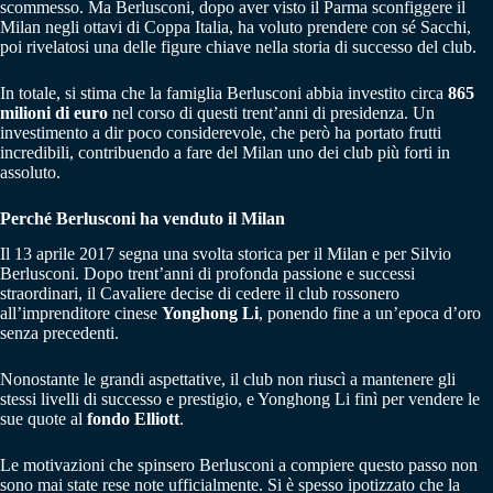
scommesso. Ma Berlusconi, dopo aver visto il Parma sconfiggere il
Milan negli ottavi di Coppa Italia, ha voluto prendere con sé Sacchi,
poi rivelatosi una delle figure chiave nella storia di successo del club.
In totale, si stima che la famiglia Berlusconi abbia investito circa
865
milioni di euro
nel corso di questi trent’anni di presidenza. Un
investimento a dir poco considerevole, che però ha portato frutti
incredibili, contribuendo a fare del Milan uno dei club più forti in
assoluto.
Perché Berlusconi ha venduto il Milan
Il 13 aprile 2017 segna una svolta storica per il Milan e per Silvio
Berlusconi. Dopo trent’anni di profonda passione e successi
straordinari, il Cavaliere decise di cedere il club rossonero
all’imprenditore cinese
Yonghong Li
, ponendo fine a un’epoca d’oro
senza precedenti.
Nonostante le grandi aspettative, il club non riuscì a mantenere gli
stessi livelli di successo e prestigio, e Yonghong Li finì per vendere le
sue quote al
fondo Elliott
.
Le motivazioni che spinsero Berlusconi a compiere questo passo non
sono mai state rese note ufficialmente. Si è spesso ipotizzato che la