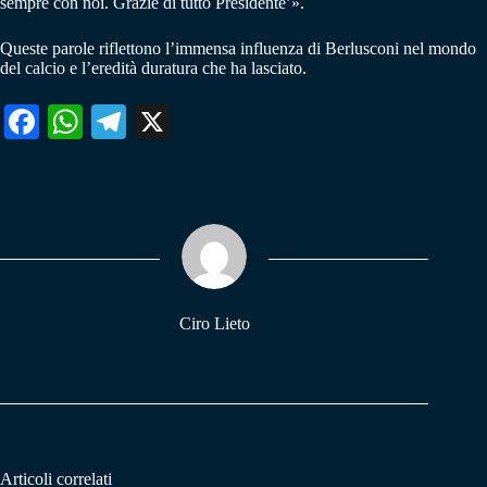
sempre con noi. Grazie di tutto Presidente’».
Queste parole riflettono l’immensa influenza di Berlusconi nel mondo
del calcio e l’eredità duratura che ha lasciato.
Fa
W
Te
X
ce
ha
le
bo
ts
gr
ok
A
a
pp
m
Ciro Lieto
Articoli correlati