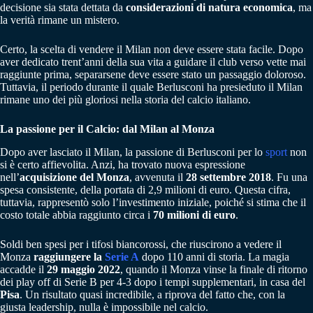
decisione sia stata dettata da
considerazioni di natura economica
, ma
la verità rimane un mistero.
Certo, la scelta di vendere il Milan non deve essere stata facile. Dopo
aver dedicato trent’anni della sua vita a guidare il club verso vette mai
raggiunte prima, separarsene deve essere stato un passaggio doloroso.
Tuttavia, il periodo durante il quale Berlusconi ha presieduto il Milan
rimane uno dei più gloriosi nella storia del calcio italiano.
La passione per il Calcio: dal Milan al Monza
Dopo aver lasciato il Milan, la passione di Berlusconi per lo
sport
non
si è certo affievolita. Anzi, ha trovato nuova espressione
nell’
acquisizione del Monza
, avvenuta il
28 settembre 2018
. Fu una
spesa consistente, della portata di 2,9 milioni di euro. Questa cifra,
tuttavia, rappresentò solo l’investimento iniziale, poiché si stima che il
costo totale abbia raggiunto circa i
70 milioni di euro
.
Soldi ben spesi per i tifosi biancorossi, che riuscirono a vedere il
Monza
raggiungere la
Serie A
dopo 110 anni di storia. La magia
accadde il
29 maggio 2022
, quando il Monza vinse la finale di ritorno
dei play off di Serie B per 4-3 dopo i tempi supplementari, in casa del
Pisa
. Un risultato quasi incredibile, a riprova del fatto che, con la
giusta leadership, nulla è impossibile nel calcio.