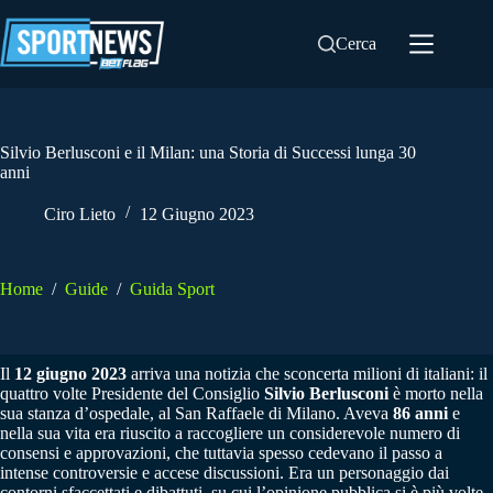
Salta
al
Cerca
contenuto
Silvio Berlusconi e il Milan: una Storia di Successi lunga 30
anni
Ciro Lieto
12 Giugno 2023
Home
/
Guide
/
Guida Sport
Il
12 giugno 2023
arriva una notizia che sconcerta milioni di italiani: il
quattro volte Presidente del Consiglio
Silvio Berlusconi
è morto nella
sua stanza d’ospedale, al San Raffaele di Milano. Aveva
86 anni
e
nella sua vita era riuscito a raccogliere un considerevole numero di
consensi e approvazioni, che tuttavia spesso cedevano il passo a
intense controversie e accese discussioni. Era un personaggio dai
contorni sfaccettati e dibattuti, su cui l’opinione pubblica si è più volte