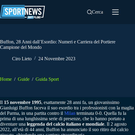
Salta
al
Cerca
contenuto
Buffon, 28 Anni dall’Esordio: Numeri e Carriera del Portiere
Campione del Mondo
Ciro Lieto
24 Novembre 2023
Home
/
Guide
/
Guida Sport
Il
15 novembre 1995
, esattamente 28 anni fa, un giovanissimo
Gianluigi Buffon faceva il suo esordio tra i professionisti con la maglia
del Parma, in una partita contro il
Milan
terminata 0-0. Quella fu la
prima di una lunghissima serie di presenze, che lo hanno portato a
diventare una
leggenda del calcio italiano e mondiale
. Il 2 agosto
2022, all’età di 44 anni, Buffon ha annunciato il suo ritiro dal calcio
giocato, chiudendo una carriera straordinaria.