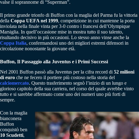
valse il soprannome di “Superman”.
Il primo grande trionfo di Buffon con la maglia del Parma fu la vittoria
della
Coppa UEFA nel 1999
, competizione in cui mantenne la porta
inviolata nella finale vinta per 3-0 contro i francesi dell’Olympique
Marsiglia. In quell’occasione mise in mostra tutto il suo talento,
risultando decisivo in più occasioni. Lo stesso anno vinse anche la
Coppa Italia
, confermandosi uno dei migliori estremi difensori in
circolazione nonostante la giovane età.
Buffon, Il Passaggio alla Juventus e i Primi Successi
Nel 2001 Buffon passò alla Juventus per la cifra record di
52 milioni
di euro
che ne fecero il portiere più costoso nella storia del
calciomercato
. Questo trasferimento segnò l’inizio di un lungo e
glorioso capitolo della sua carriera, nel corso del quale avrebbe vinto
tutto e si sarebbe affermato come uno dei numeri uno più forti di
sempre.
Con la maglia
bianconera
Buffon
conquistò ben
10 Scudetti
,