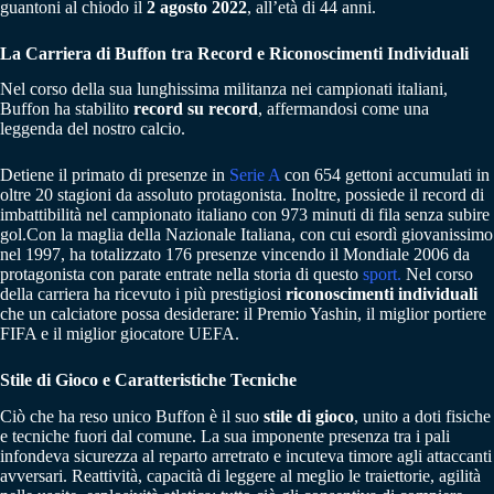
guantoni al chiodo il
2 agosto 2022
, all’età di 44 anni.
La Carriera di Buffon tra Record e Riconoscimenti Individuali
Nel corso della sua lunghissima militanza nei campionati italiani,
Buffon ha stabilito
record su record
, affermandosi come una
leggenda del nostro calcio.
Detiene il primato di presenze in
Serie A
con 654 gettoni accumulati in
oltre 20 stagioni da assoluto protagonista. Inoltre, possiede il record di
imbattibilità nel campionato italiano con 973 minuti di fila senza subire
gol.Con la maglia della Nazionale Italiana, con cui esordì giovanissimo
nel 1997, ha totalizzato 176 presenze vincendo il Mondiale 2006 da
protagonista con parate entrate nella storia di questo
sport
.
Nel corso
della carriera ha ricevuto i più prestigiosi
riconoscimenti individuali
che un calciatore possa desiderare: il Premio Yashin, il miglior portiere
FIFA e il miglior giocatore UEFA.
Stile di Gioco e Caratteristiche Tecniche
Ciò che ha reso unico Buffon è il suo
stile di gioco
, unito a doti fisiche
e tecniche fuori dal comune. La sua imponente presenza tra i pali
infondeva sicurezza al reparto arretrato e incuteva timore agli attaccanti
avversari. Reattività, capacità di leggere al meglio le traiettorie, agilità