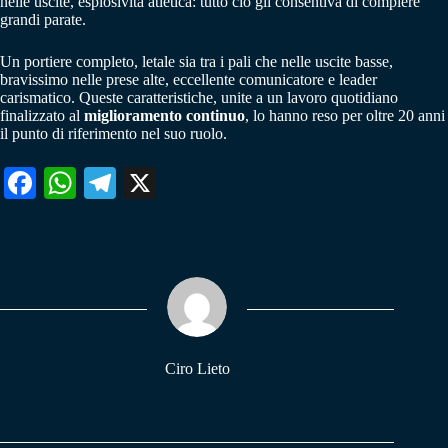
nelle uscite, esplosività atletica: tutto ciò gli consentiva di compiere
grandi parate.
Un portiere completo, letale sia tra i pali che nelle uscite basse,
bravissimo nelle prese alte, eccellente comunicatore e leader
carismatico. Queste caratteristiche, unite a un lavoro quotidiano
finalizzato al
miglioramento continuo
, lo hanno reso per oltre 20 anni
il punto di riferimento nel suo ruolo.
Fa
W
Te
X
ce
ha
le
bo
ts
gr
ok
A
a
pp
m
Ciro Lieto