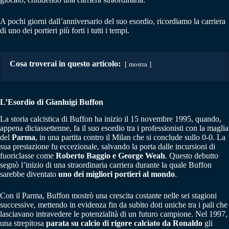
A pochi giorni dall’anniversario del suo esordio, ricordiamo la carriera
di uno dei portieri più forti i tutti i tempi.
Cosa troverai in questo articolo:
mostra
L’Esordio di Gianluigi Buffon
La storia calcistica di Buffon ha inizio il 15 novembre 1995, quando,
appena diciassettenne, fa il suo esordio tra i professionisti con la maglia
del
Parma
, in una partita contro il Milan che si conclude sullo 0-0. La
sua prestazione fu eccezionale, salvando la porta dalle incursioni di
fuoriclasse come
Roberto
Baggio e George Weah
. Questo debutto
segnò l’inizio di una straordinaria carriera durante la quale Buffon
sarebbe diventato
uno dei migliori portieri al mondo
.
Con il Parma, Buffon mostrò una crescita costante nelle sei stagioni
successive, mettendo in evidenza fin da subito doti uniche tra i pali che
lasciavano intravedere le potenzialità di un futuro campione. Nel 1997,
una strepitosa
parata su calcio di rigore calciato da Ronaldo
gli