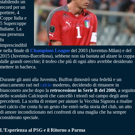
stabilendo un
record per un
portiere, 4
Coppe Italia e
5 Supercoppe
Italiane. La
sua presenza
fu
imprescindibil
e nella finale di
Champions League
del 2003 (Juventus-Milan) e del
2015 (Juventus-Barcellona), sebbene non sia bastata ad alzare la coppa
dalle grandi orecchie; il trofeo che più di ogni altro avrebbe desiderato
mettere in bacheca.
Durante gli anni alla Juventus, Buffon dimostrò una fedeltà e un
attaccamento rari nel
calcio
moderno, decidendo di rimanere in
bianconero anche dopo la
retrocessione in Serie B del 2006
, a seguito
dello scandalo Calciopoli che cancellò i trionfi sul campo degli anni
precedenti. La scelta di restare per aiutare la Vecchia Signora a risalire
nel calcio che conta fu un gesto che entrò nella storia del club, un atto
di amore incondizionato nei confronti di una maglia che ha sempre
considerato speciale.
L’Esperienza al PSG e il Ritorno a Parma