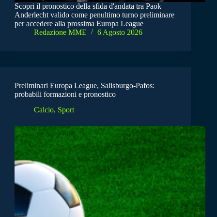
Scopri il pronostico della sfida d'andata tra Paok
Anderlecht valido come penultimo turno preliminare
per accedere alla prossima Europa League
Redazione MME
6 Agosto 2026
Preliminari Europa League, Salisburgo-Pafos:
probabili formazioni e pronostico
Calcio
,
Sport