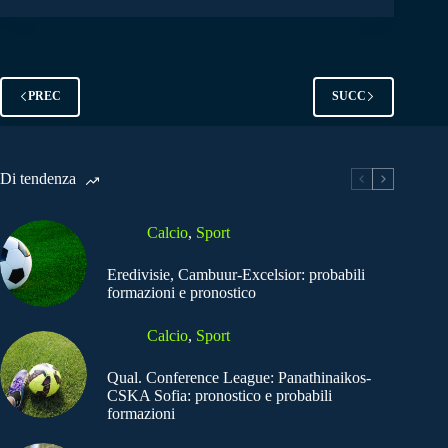
PREC
SUCC
Di tendenza
Calcio
,
Sport
Eredivisie, Cambuur-Excelsior: probabili
formazioni e pronostico
Calcio
,
Sport
Qual. Conference League: Panathinaikos-
CSKA Sofia: pronostico e probabili
formazioni