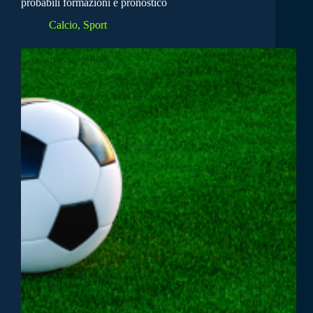
probabili formazioni e pronostico
Calcio
,
Sport