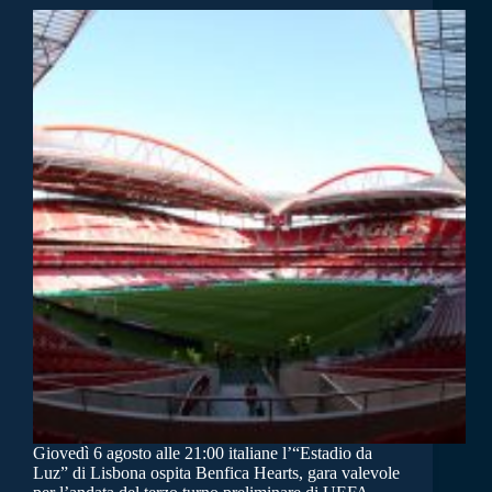
Giovedì 6 agosto alle 21:00 italiane l’“Estadio da
Luz” di Lisbona ospita Benfica Hearts, gara valevole