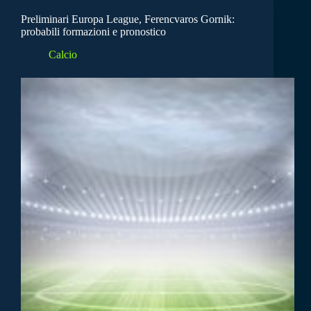
Preliminari Europa League, Ferencvaros Gornik:
probabili formazioni e pronostico
Calcio