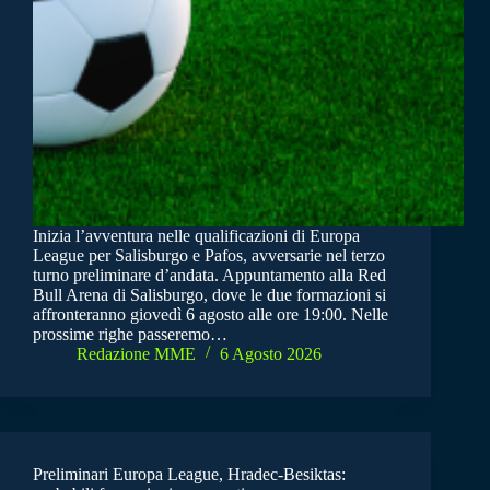
Inizia l’avventura nelle qualificazioni di Europa
League per Salisburgo e Pafos, avversarie nel terzo
turno preliminare d’andata. Appuntamento alla Red
Bull Arena di Salisburgo, dove le due formazioni si
affronteranno giovedì 6 agosto alle ore 19:00. Nelle
prossime righe passeremo…
Redazione MME
6 Agosto 2026
Preliminari Europa League, Hradec-Besiktas: