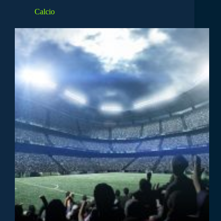
Calcio