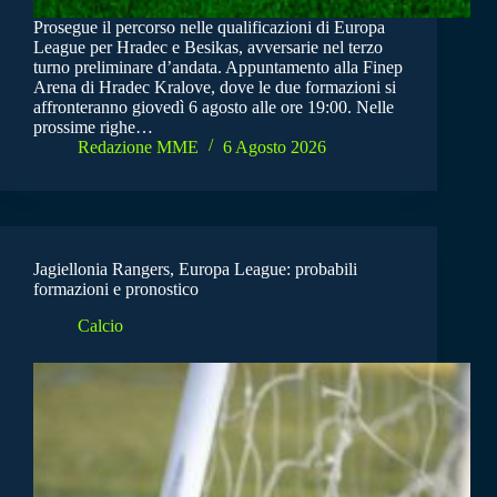
Prosegue il percorso nelle qualificazioni di Europa
League per Hradec e Besikas, avversarie nel terzo
turno preliminare d’andata. Appuntamento alla Finep
Arena di Hradec Kralove, dove le due formazioni si
affronteranno giovedì 6 agosto alle ore 19:00. Nelle
prossime righe…
Redazione MME
6 Agosto 2026
Jagiellonia Rangers, Europa League: probabili
formazioni e pronostico
Calcio