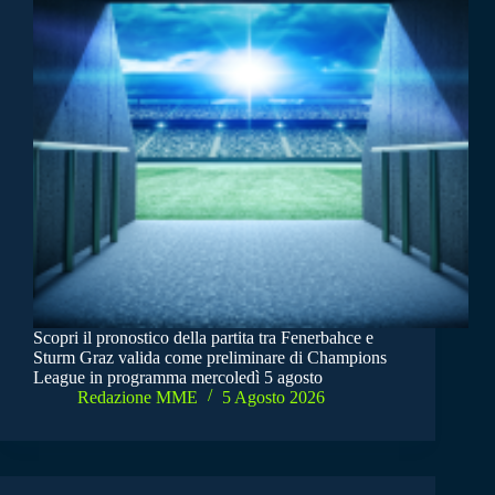
Scopri il pronostico della partita tra Fenerbahce e
Sturm Graz valida come preliminare di Champions
League in programma mercoledì 5 agosto
Redazione MME
5 Agosto 2026