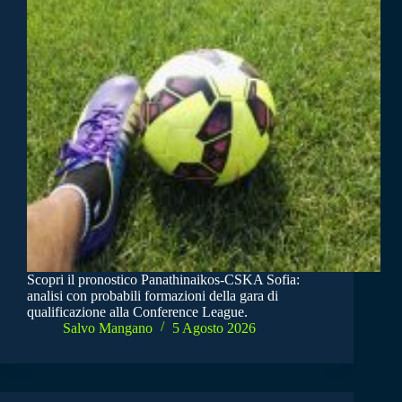
Scopri il pronostico Panathinaikos-CSKA Sofia:
analisi con probabili formazioni della gara di
qualificazione alla Conference League.
Salvo Mangano
5 Agosto 2026