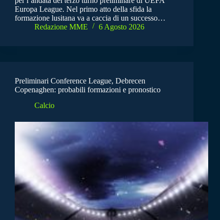
per l’andata del terzo turno preliminare di UEFA
Europa League. Nel primo atto della sfida la
formazione lusitana va a caccia di un successo…
Redazione MME
6 Agosto 2026
Preliminari Conference League, Debrecen
Copenaghen: probabili formazioni e pronostico
Calcio