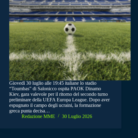
Giovedì 30 luglio alle 19:45 italiane lo stadio
“Toumbas” di Salonicco ospita PAOK Dinamo
Kiev, gara valevole per il ritorno del secondo turno
preliminare della UEFA Europa League. Dopo aver
espugnato il campo degli ucraini, la formazione
greca punta decisa…
Redazione MME
30 Luglio 2026