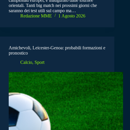
campionati europei, è inaugurato dalle tournee
orientali. Tanti big match nei prossimi giorni che
saranno dei test utili sul campo ma…
Redazione MME
1 Agosto 2026
Amichevoli, Leicester-Genoa: probabili formazioni e
pronostico
Calcio
,
Sport