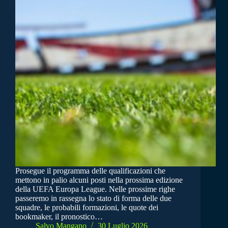
Prosegue il programma delle qualificazioni che
mettono in palio alcuni posti nella prossima edizione
della UEFA Europa League. Nelle prossime righe
passeremo in rassegna lo stato di forma delle due
squadre, le probabili formazioni, le quote dei
bookmaker, il pronostico…
Salvo Mangano
30 Luglio 2026