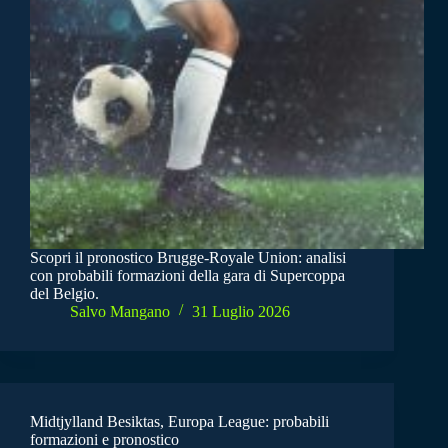
Scopri il pronostico Brugge-Royale Union: analisi
con probabili formazioni della gara di Supercoppa
del Belgio.
Salvo Mangano
31 Luglio 2026
Midtjylland Besiktas, Europa League: probabili
formazioni e pronostico