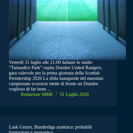
Venerdì 31 luglio alle 21:00 italiane lo stadio
“Tannadice Park” ospita Dundee United Rangers,
gara valevole per la prima giornata della Scottish
Premiership 2026 La sfida inaugurale del massimo
campionato scozzese mette di fronte un Dundee
voglioso di far bene…
Redazione MME
31 Luglio 2026
Lask Grazer, Bundesliga austriaca: probabili
formazioni e pronostico