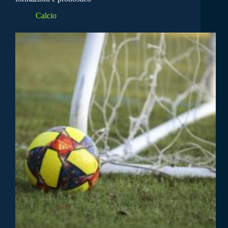
Calcio