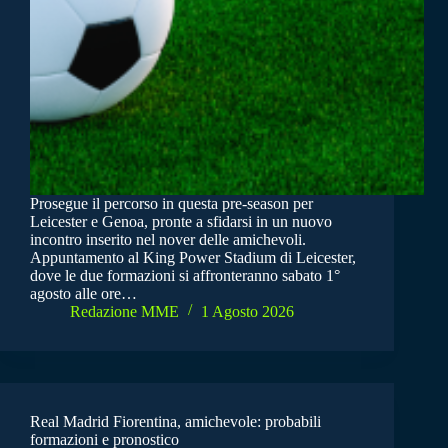
Prosegue il percorso in questa pre-season per
Leicester e Genoa, pronte a sfidarsi in un nuovo
incontro inserito nel nover delle amichevoli.
Appuntamento al King Power Stadium di Leicester,
dove le due formazioni si affronteranno sabato 1°
agosto alle ore…
Redazione MME
1 Agosto 2026
Real Madrid Fiorentina, amichevole: probabili
formazioni e pronostico