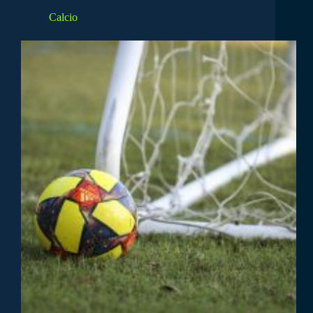
Calcio