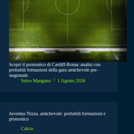
Scopri il pronostico di Cardiff-Roma: analisi con
probabili formazioni della gara amichevole pre-
stagionale.
Salvo Mangano
1 Agosto 2026
Juventus Nizza, amichevole: probabili formazioni e
pronostico
Calcio