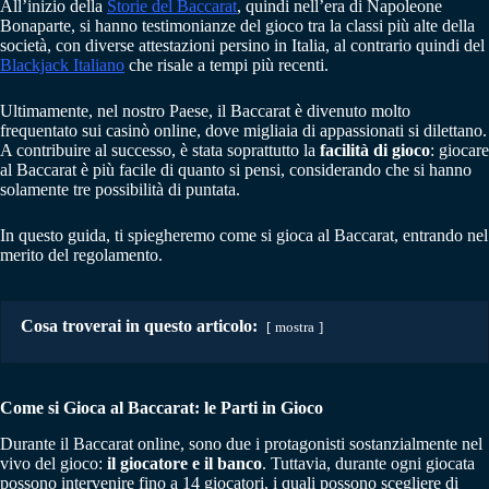
All’inizio della
Storie del Baccarat
, quindi nell’era di Napoleone
Bonaparte, si hanno testimonianze del gioco tra la classi più alte della
società, con diverse attestazioni persino in Italia, al contrario quindi del
Blackjack Italiano
che risale a tempi più recenti.
Ultimamente, nel nostro Paese, il Baccarat è divenuto molto
frequentato sui casinò online, dove migliaia di appassionati si dilettano.
A contribuire al successo, è stata soprattutto la
facilità di gioco
: giocare
al Baccarat è più facile di quanto si pensi, considerando che si hanno
solamente tre possibilità di puntata.
In questo guida, ti spiegheremo come si gioca al Baccarat, entrando nel
merito del regolamento.
Cosa troverai in questo articolo:
mostra
Come si Gioca al Baccarat: le Parti in Gioco
Durante il Baccarat online, sono due i protagonisti sostanzialmente nel
vivo del gioco:
il giocatore e il banco
. Tuttavia, durante ogni giocata
possono intervenire fino a 14 giocatori, i quali possono scegliere di