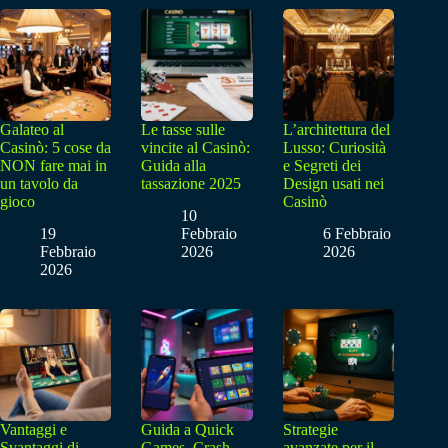
Galateo al
Le tasse sulle
L’architettura del
Casinò: 5 cose da
vincite al Casinò:
Lusso: Curiosità
NON fare mai in
Guida alla
e Segreti dei
un tavolo da
tassazione 2025
Design usati nei
gioco
Casinò
10
19
Febbraio
6 Febbraio
Febbraio
2026
2026
2026
Vantaggi e
Guida a Quick
Strategie
Svantaggi di
Games, Crash
avanzate per il