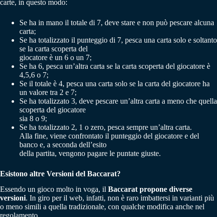
carte, in questo modo:
Se ha in mano il totale di 7, deve stare e non può pescare alcuna
carta;
Se ha totalizzato il punteggio di 7, pesca una carta solo e soltanto
se la carta scoperta del
giocatore è un 6 o un 7;
Se ha 6, pesca un’altra carta se la carta scoperta del giocatore è
4,5,6 o 7;
Se il totale è 4, pesca una carta solo se la carta del giocatore ha
un valore tra 2 e 7;
Se ha totalizzato 3, deve pescare un’altra carta a meno che quella
scoperta del giocatore
sia 8 o 9;
Se ha totalizzato 2, 1 o zero, pesca sempre un’altra carta.
Alla fine, viene confrontato il punteggio del giocatore e del
banco e, a seconda dell’esito
della partita, vengono pagare le puntate giuste.
Esistono altre Versioni del Baccarat?
Essendo un gioco molto in voga, il
Baccarat propone diverse
versioni
. In giro per il web, infatti, non è raro imbattersi in varianti più
o meno simili a quella tradizionale, con qualche modifica anche nel
regolamento.