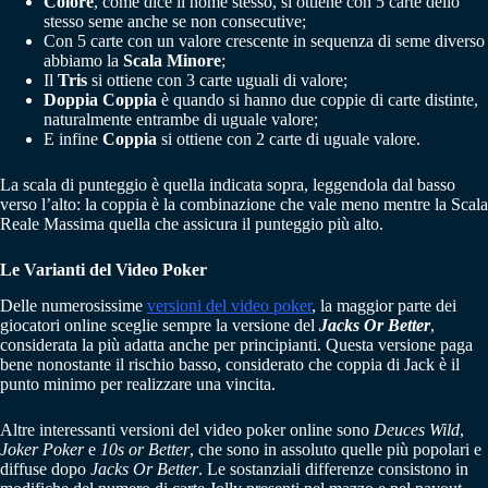
Colore
, come dice il nome stesso, si ottiene con 5 carte dello
stesso seme anche se non consecutive;
Con 5 carte con un valore crescente in sequenza di seme diverso
abbiamo la
Scala Minore
;
Il
Tris
si ottiene con 3 carte uguali di valore;
Doppia Coppia
è quando si hanno due coppie di carte distinte,
naturalmente entrambe di uguale valore;
E infine
Coppia
si ottiene con 2 carte di uguale valore.
La scala di punteggio è quella indicata sopra, leggendola dal basso
verso l’alto: la coppia è la combinazione che vale meno mentre la Scala
Reale Massima quella che assicura il punteggio più alto.
Le Varianti del Video Poker
Delle numerosissime
versioni del video poker
, la maggior parte dei
giocatori online sceglie sempre la versione del
Jacks Or Better
,
considerata la più adatta anche per principianti. Questa versione paga
bene nonostante il rischio basso, considerato che coppia di Jack è il
punto minimo per realizzare una vincita.
Altre interessanti versioni del video poker online sono
Deuces Wild
,
Joker Poker
e
10s or Better
, che sono in assoluto quelle più popolari e
diffuse dopo
Jacks Or Better
. Le sostanziali differenze consistono in