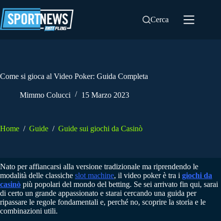
Salta
al
Cerca
contenuto
Come si gioca al Video Poker: Guida Completa
Mimmo Colucci
15 Marzo 2023
Home
/
Guide
/
Guide sui giochi da Casinò
Nato per affiancarsi alla versione tradizionale ma riprendendo le
modalità delle classiche
slot machine
, il video poker è tra i
giochi da
casinò
più popolari del mondo del betting. Se sei arrivato fin qui, sarai
di certo un grande appassionato e starai cercando una guida per
ripassare le regole fondamentali e, perché no, scoprire la storia e le
combinazioni utili.