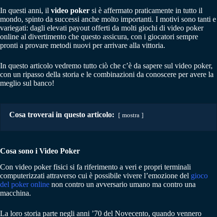
In questi anni, il
video poker
si è affermato praticamente in tutto il
mondo, spinto da successi anche molto importanti. I motivi sono tanti e
variegati: dagli elevati payout offerti da molti giochi di video poker
online al divertimento che questo assicura, con i giocatori sempre
pronti a provare metodi nuovi per arrivare alla vittoria.
In questo articolo vedremo tutto ciò che c’è da sapere sul video poker,
con un ripasso della storia e le combinazioni da conoscere per avere la
meglio sul banco!
Cosa troverai in questo articolo:
mostra
Cosa sono i Video Poker
Con video poker fisici si fa riferimento a veri e propri terminali
computerizzati attraverso cui è possibile vivere l’emozione del
gioco
del poker online
non contro un avversario umano ma contro una
macchina.
La loro storia parte negli anni ’70 del Novecento, quando vennero