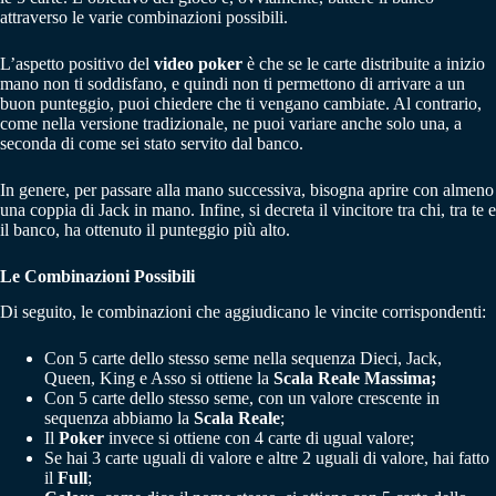
attraverso le varie combinazioni possibili.
L’aspetto positivo del
video poker
è che se le carte distribuite a inizio
mano non ti soddisfano, e quindi non ti permettono di arrivare a un
buon punteggio, puoi chiedere che ti vengano cambiate. Al contrario,
come nella versione tradizionale, ne puoi variare anche solo una, a
seconda di come sei stato servito dal banco.
In genere, per passare alla mano successiva, bisogna aprire con almeno
una coppia di Jack in mano. Infine, si decreta il vincitore tra chi, tra te e
il banco, ha ottenuto il punteggio più alto.
Le Combinazioni Possibili
Di seguito, le combinazioni che aggiudicano le vincite corrispondenti:
Con 5 carte dello stesso seme nella sequenza Dieci, Jack,
Queen, King e Asso si ottiene la
Scala Reale Massima;
Con 5 carte dello stesso seme, con un valore crescente in
sequenza abbiamo la
Scala Reale
;
Il
Poker
invece si ottiene con 4 carte di ugual valore;
Se hai 3 carte uguali di valore e altre 2 uguali di valore, hai fatto
il
Full
;