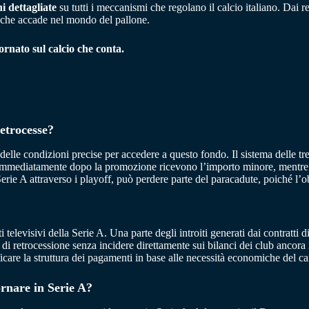
i dettagliate
su tutti i meccanismi che regolano il calcio italiano. Dai r
ò che accade nel mondo del pallone.
rnato sul calcio che conta.
retrocesse?
 delle condizioni precise per accedere a questo fondo. Il sistema delle t
immediatamente dopo la promozione ricevono l’importo minore, mentre ch
Serie A attraverso i playoff, può perdere parte del paracadute, poiché l’
 televisivi della Serie A. Una parte degli introiti generati dai contratti 
i retrocessione senza incidere direttamente sui bilanci dei club ancora i
ficare la struttura dei pagamenti in base alle necessità economiche del 
ornare in Serie A?