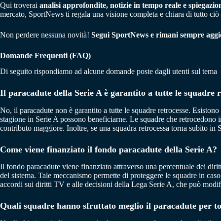
Qui troverai
analisi approfondite, notizie in tempo reale e spiegazion
mercato, SportNews ti regala una visione completa e chiara di tutto ci
Non perdere nessuna novità!
Segui SportNews e rimani sempre aggio
Domande Frequenti (FAQ)
Di seguito rispondiamo ad alcune domande poste dagli utenti sul tema
Il paracadute della Serie A è garantito a tutte le squadre 
No, il paracadute non è garantito a tutte le squadre retrocesse. Esistono
stagione in Serie A possono beneficiarne. Le squadre che retrocedono 
contributo maggiore. Inoltre, se una squadra retrocessa torna subito in 
Come viene finanziato il fondo paracadute della Serie A?
Il fondo paracadute viene finanziato attraverso una percentuale dei diritti
del sistema. Tale meccanismo permette di proteggere le squadre in caso d
accordi sui diritti TV e alle decisioni della Lega Serie A, che può modi
Quali squadre hanno sfruttato meglio il paracadute per t