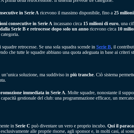
A prima della retrocessione. Il sistema prevede tre categorie:
onsecutive in Serie A
ricevono il massimo disponibile, fino a
25 milioni
ioni consecutive in Serie A
incassano circa
15 milioni di euro
, una ci
dalla Serie B e retrocesse dopo solo un anno
ricevono circa
10 milio
 categoria.
di squadre retrocesse. Se una sola squadra scende in
Serie B
, il contrib
ndo che tutte le squadre abbiano una quota adeguata in base ai criteri sta
in un’unica soluzione, ma suddiviso in
più tranche
. Ciò sistema permette
ata.
promozione immediata in Serie A
. Molte squadre, nonostante il suppor
a capacità gestionale del club: una programmazione efficace, un mercato mi
rmente in
Serie C
può diventare un vero e proprio incubo.
Qui il paraca
clusivamente alle proprie risorse, agli sponsor e, in molti casi, al soste