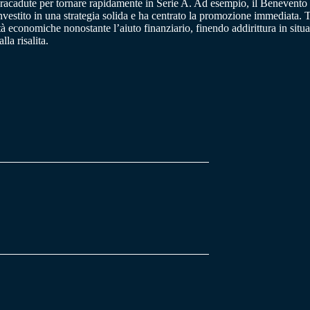
paracadute per tornare rapidamente in Serie A. Ad esempio, il Benevento
vestito in una strategia solida e ha centrato la promozione immediata. Tut
 economiche nonostante l’aiuto finanziario, finendo addirittura in situaz
lla risalita.