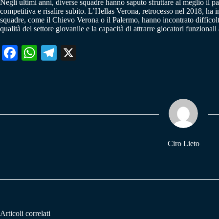
Negli ultimi anni, diverse squadre hanno saputo sfruttare al meglio il 
competitiva e risalire subito. L’Hellas Verona, retrocesso nel 2018, ha in
squadre, come il Chievo Verona o il Palermo, hanno incontrato difficoltà
qualità del settore giovanile e la capacità di attrarre giocatori funzionali a
Fa
W
Te
X
ce
ha
le
bo
ts
gr
ok
A
a
pp
m
Ciro Lieto
Articoli correlati