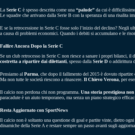
La
Serie C
è spesso descritta come una
“palude”
da cui è difficilissim
Le squadre che arrivano dalla Serie B con la speranza di una risalita imm
E se la retrocessione in Serie C fosse solo l’inizio del declino? Negli ul
a causa di problemi economici. Quando i debiti si accumulano e le risor
Fallire Ancora Dopo la Serie C
Se un club retrocesso in Serie C non riesce a sanare i propri bilanci, il 
costretta a ripartire dai dilettanti
, spesso dalla
Serie D
o addirittura d
Pensiamo al
Parma
, che dopo il fallimento del 2015 è dovuto ripartire
Ma non tutte le società riescono a rinascere.
Il Chievo Verona
, per es
Il calcio non perdona chi non programma.
Una storia prestigiosa non
paracadute è un aiuto temporaneo, ma senza un piano strategico efficace
Resta Aggiornato con SportNews
Il calcio non è soltanto una questione di goal e partite vinte, dietro ogni
dinamiche della Serie A e restare sempre un passo avanti sugli aggiorn