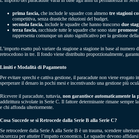
L’importo del paracadute varia in base agli anni di permanenza in Serie 
prima fascia,
che include le
squadre con almeno
tre stagioni c
competitiva, senza drastiche riduzioni del budget.
seconda fascia,
include le
squadre che hanno trascorso
due stag
terza fascia,
racchiude tutte le squadre che sono state
promosse 
rappresenta comunque un aiuto significativo per la gestione della
L’importo esatto può variare da stagione a stagione in base al numero 
retrocedono in tre. Il fondo viene distribuito proporzionalmente, garante
Limiti e Modalità di Pagamento
Per evitare sprechi e cattiva gestione, il paracadute non viene erogato 
sperperare il denaro in pochi mesi e incentivando una gestione più ocul
Ricevere il paracadute, tuttavia,
non garantisce automaticamente la 
addirittura scivolate in Serie C. Il fattore determinante rimane sempre l
e chi affonda ulteriormente.
Cosa Succede se si Retrocede dalla Serie B alla Serie C?
Se retrocedere dalla Serie A alla Serie B è un trauma, scendere ulterio
sicurezza per attutire l’impatto economico. Le squadre devono affidarsi es