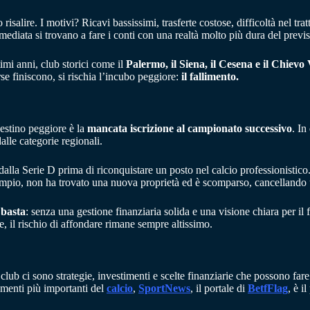
o risalire. I motivi? Ricavi bassissimi, trasferte costose, difficoltà nel 
ediata si trovano a fare i conti con una realtà molto più dura del previs
timi anni, club storici come il
Palermo, il Siena, il Cesena e il Chievo
se finiscono, si rischia l’incubo peggiore:
il fallimento.
destino peggiore è la
mancata iscrizione al campionato successivo
. In
alle categorie regionali.
 dalla Serie D prima di riconquistare un posto nel calcio professionistico
empio, non ha trovato una nuova proprietà ed è scomparso, cancellando un
 basta
: senza una gestione finanziaria solida e una visione chiara per il
, il rischio di affondare rimane sempre altissimo.
 club ci sono strategie, investimenti e scelte finanziarie che possono fare
amenti più importanti del
calcio
,
SportNews
, il portale di
BetfFlag
, è i