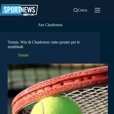
Salta
al
Cerca
contenuto
Ato Charleston
Tennis, Wta di Charleston: tutto pronto per le
semifinali
Tennis