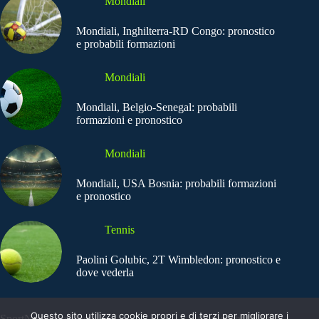
Mondiali
Mondiali, Inghilterra-RD Congo: pronostico
e probabili formazioni
Mondiali
Mondiali, Belgio-Senegal: probabili
formazioni e pronostico
Mondiali
Mondiali, USA Bosnia: probabili formazioni
e pronostico
Tennis
Paolini Golubic, 2T Wimbledon: pronostico e
dove vederla
Questo sito utilizza cookie propri e di terzi per migliorare i
SportNews.BetFlag -
Copyright © 2025