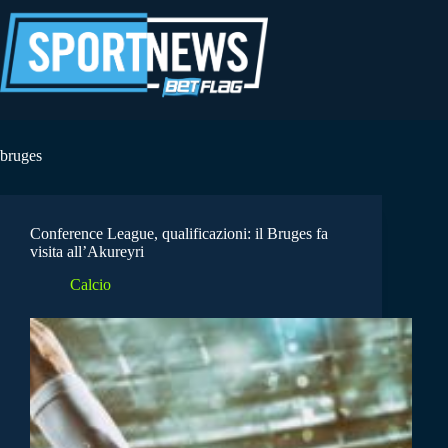
Salta
al
contenuto
bruges
Conference League, qualificazioni: il Bruges fa
visita all’Akureyri
Calcio