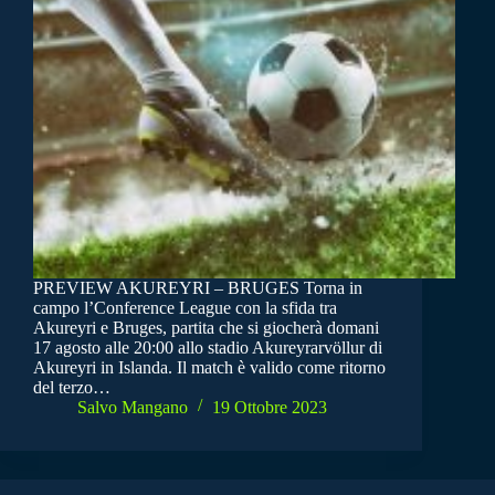
PREVIEW AKUREYRI – BRUGES Torna in
campo l’Conference League con la sfida tra
Akureyri e Bruges, partita che si giocherà domani
17 agosto alle 20:00 allo stadio Akureyrarvöllur di
Akureyri in Islanda. Il match è valido come ritorno
del terzo…
Salvo Mangano
19 Ottobre 2023