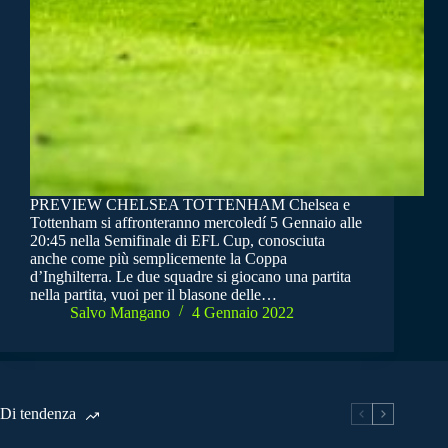
PREVIEW CHELSEA TOTTENHAM Chelsea e
Tottenham si affronteranno mercoledí 5 Gennaio alle
20:45 nella Semifinale di EFL Cup, conosciuta
anche come più semplicemente la Coppa
d’Inghilterra. Le due squadre si giocano una partita
nella partita, vuoi per il blasone delle…
Salvo Mangano
4 Gennaio 2022
Di tendenza