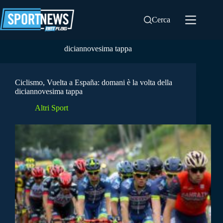
Salta
al
Cerca
contenuto
diciannovesima tappa
Ciclismo, Vuelta a España: domani è la volta della
diciannovesima tappa
Altri Sport