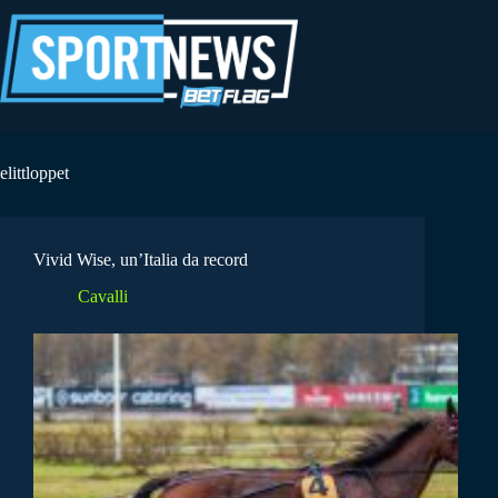
Salta
al
contenuto
elittloppet
Vivid Wise, un’Italia da record
Cavalli