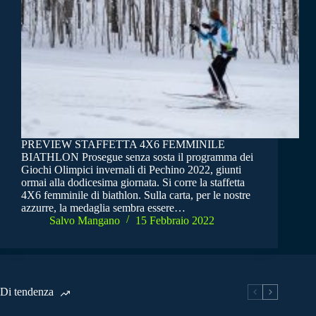
PREVIEW STAFFETTA 4X6 FEMMINILE
BIATHLON Prosegue senza sosta il programma dei
Giochi Olimpici invernali di Pechino 2022, giunti
ormai alla dodicesima giornata. Si corre la staffetta
4X6 femminile di biathlon. Sulla carta, per le nostre
azzurre, la medaglia sembra essere…
Salvo Mangano
15 Febbraio 2022
Di tendenza