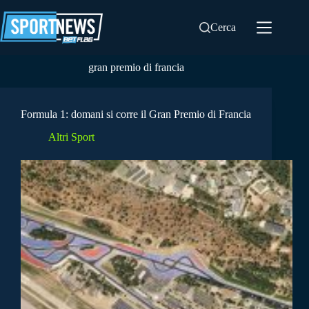
Salta
al
Cerca
contenuto
gran premio di francia
Formula 1: domani si corre il Gran Premio di Francia
Altri Sport