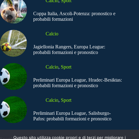
Calcio
,
Sport
Coppa Italia, Ascoli-Potenza: pronostico e
probabili formazioni
Calcio
Jagiellonia Rangers, Europa League:
probabili formazioni e pronostico
Calcio
,
Sport
Preliminari Europa League, Hradec-Besiktas:
probabili formazioni e pronostico
Calcio
,
Sport
Preliminari Europa League, Salisburgo-
Pafos: probabili formazioni e pronostico
Questo sito utilizza cookie propri e di terzi per migliorare i
SportNews.BetFlag -
Copyright © 2025