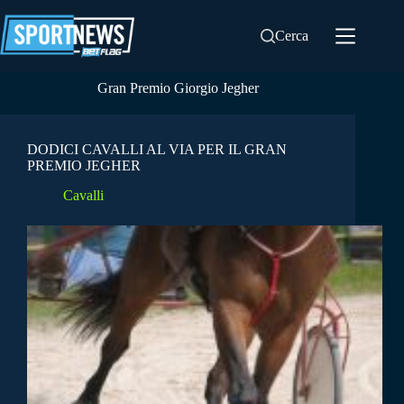
Salta
al
Cerca
contenuto
Gran Premio Giorgio Jegher
DODICI CAVALLI AL VIA PER IL GRAN
PREMIO JEGHER
Cavalli