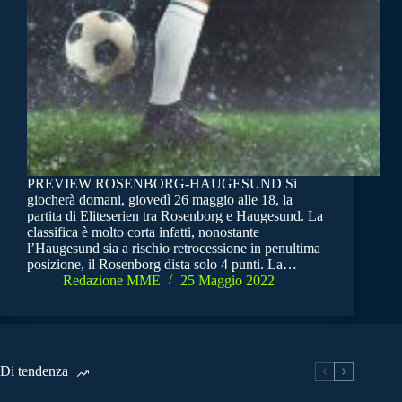
PREVIEW ROSENBORG-HAUGESUND Si
giocherà domani, giovedì 26 maggio alle 18, la
partita di Eliteserien tra Rosenborg e Haugesund. La
classifica è molto corta infatti, nonostante
l’Haugesund sia a rischio retrocessione in penultima
posizione, il Rosenborg dista solo 4 punti. La…
Redazione MME
25 Maggio 2022
Di tendenza