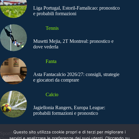
Liga Portugal, Estoril-Famalicao: pronostico
e probabili formazioni
Tennis
Musetti Mejia, 2T Montreal: pronostico e
dove vederla
Fanta
Asta Fantacalcio 2026/27: consigli, strategie
e giocatori da comprare
Calcio
Jagiellonia Rangers, Europa League:
probabili formazioni e pronostico
Questo sito utilizza cookie propri e di terzi per migliorare i
SportNews.BetFlag -
Copyright © 2025
servizi e analizzare le preferenze dei suoi utenti. Cliccando su
Questo sito non
SportNews BetFlag