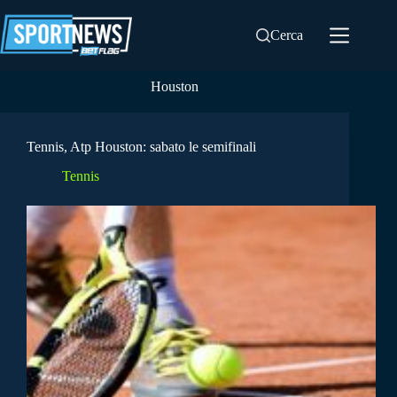
Salta
al
Cerca
contenuto
Houston
Tennis, Atp Houston: sabato le semifinali
Tennis