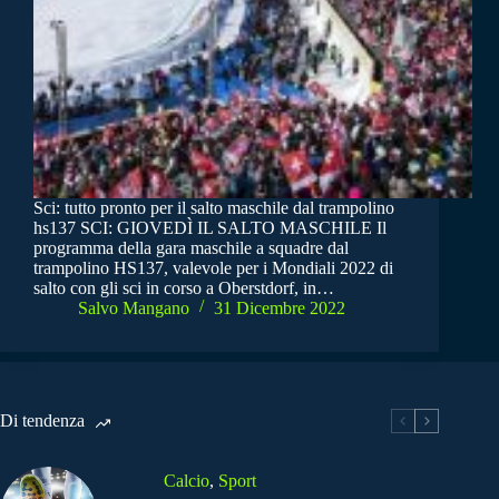
Sci: tutto pronto per il salto maschile dal trampolino
hs137 SCI: GIOVEDÌ IL SALTO MASCHILE Il
programma della gara maschile a squadre dal
trampolino HS137, valevole per i Mondiali 2022 di
salto con gli sci in corso a Oberstdorf, in…
Salvo Mangano
31 Dicembre 2022
Di tendenza
Calcio
,
Sport