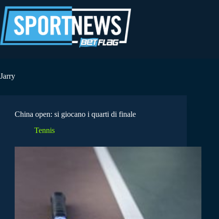
Salta
al
contenuto
Jarry
China open: si giocano i quarti di finale
Tennis