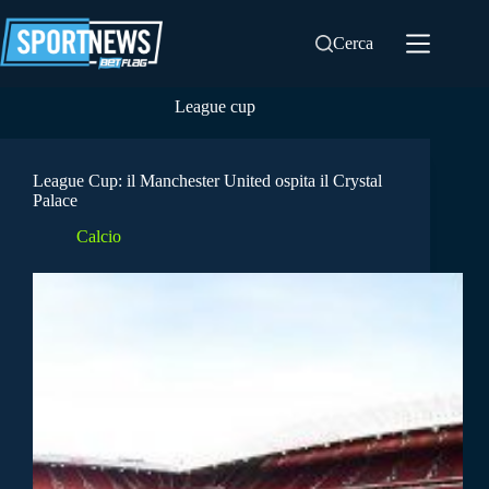
Salta
al
Cerca
contenuto
League cup
League Cup: il Manchester United ospita il Crystal
Palace
Calcio