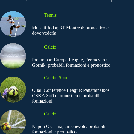
Tennis
Musetti Jodar, 3T Montreal: pronostico e
dove vederla
Calcio
Preliminari Europa League, Ferencvaros
Gornik: probabili formazioni e pronostico
Calcio
,
Sport
Qual. Conference League: Panathinaikos-
CSKA Sofia: pronostico e probabili
formazioni
Calcio
Napoli Osasuna, amichevole: probabili
formazioni e pronostico