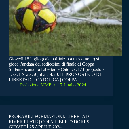
Giovedì 18 luglio (calcio d’inizio a mezzanotte) si
gioca l’andata dei sedicesimi di finale di Coppa
Sudamericana tra Libertad e Catolica. L’1 proposto a
1.73, l’X a 3.50, il 2 a 4.20. IL PRONOSTICO DI
LIBERTAD – CATOLICA | COPPA…
Redazione MME
17 Luglio 2024
PROBABILI FORMAZIONI: LIBERTAD –
RIVER PLATE | COPA LIBERTADORES
GIOVEDÌ 25 APRILE 2024