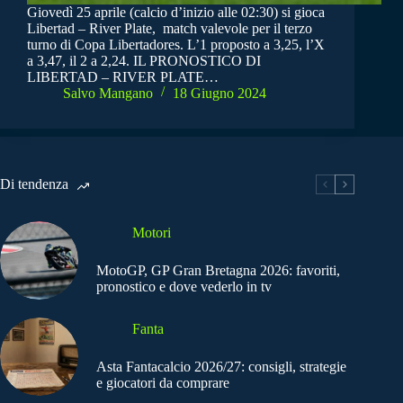
Giovedì 25 aprile (calcio d’inizio alle 02:30) si gioca
Libertad – River Plate, match valevole per il terzo
turno di Copa Libertadores. L’1 proposto a 3,25, l’X
a 3,47, il 2 a 2,24. IL PRONOSTICO DI
LIBERTAD – RIVER PLATE…
Salvo Mangano
18 Giugno 2024
Di tendenza
Motori
MotoGP, GP Gran Bretagna 2026: favoriti,
pronostico e dove vederlo in tv
Fanta
Asta Fantacalcio 2026/27: consigli, strategie
e giocatori da comprare