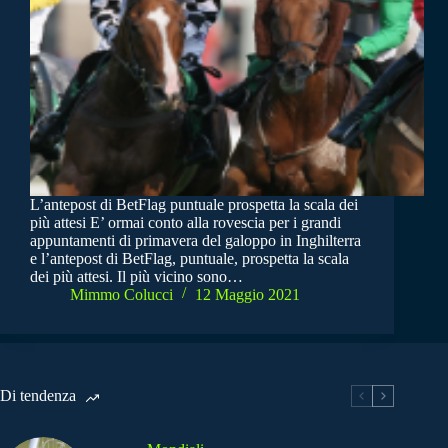
L’antepost di BetFlag puntuale prospetta la scala dei
più attesi E’ ormai conto alla rovescia per i grandi
appuntamenti di primavera del galoppo in Inghilterra
e l’antepost di BetFlag, puntuale, prospetta la scala
dei più attesi. Il più vicino sono…
Mimmo Colucci
12 Maggio 2021
Di tendenza