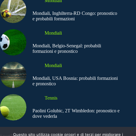
Mondiali
Mondiali, Inghilterra-RD Congo: pronostico
e probabili formazioni
Mondiali
Mondiali, Belgio-Senegal: probabili
formazioni e pronostico
Mondiali
Mondiali, USA Bosnia: probabili formazioni
e pronostico
Tennis
Paolini Golubic, 2T Wimbledon: pronostico e
dove vederla
Questo sito utilizza cookie propri e di terzi per migliorare i
SportNews.BetFlag -
Copyright © 2025