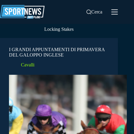
Salta
al
Cerca
contenuto
Locking Stakes
I GRANDI APPUNTAMENTI DI PRIMAVERA
DEL GALOPPO INGLESE
Cavalli