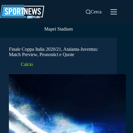
Salta
al
Cerca
contenuto
Mapei Stadium
Finale Coppa Italia 2020/21, Atalanta-Juventus:
Match Preview, Pronostici e Quote
Calcio