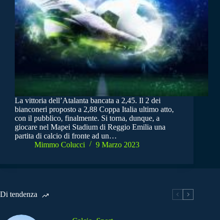
La vittoria dell’Atalanta bancata a 2,45. Il 2 dei
bianconeri proposto a 2,88 Coppa Italia ultimo atto,
con il pubblico, finalmente. Si torna, dunque, a
giocare nel Mapei Stadium di Reggio Emilia una
partita di calcio di fronte ad un…
Mimmo Colucci
9 Marzo 2023
Di tendenza