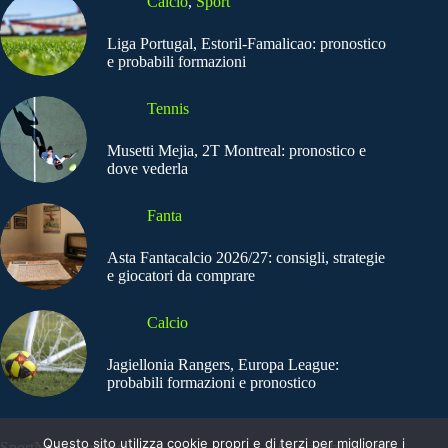
Calcio
,
Sport
Liga Portugal, Estoril-Famalicao: pronostico
e probabili formazioni
Tennis
Musetti Mejia, 2T Montreal: pronostico e
dove vederla
Fanta
Asta Fantacalcio 2026/27: consigli, strategie
e giocatori da comprare
Calcio
Jagiellonia Rangers, Europa League:
probabili formazioni e pronostico
Questo sito utilizza cookie propri e di terzi per migliorare i
SportNews.BetFlag -
Copyright © 2025