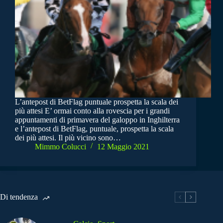
L’antepost di BetFlag puntuale prospetta la scala dei
più attesi E’ ormai conto alla rovescia per i grandi
appuntamenti di primavera del galoppo in Inghilterra
e l’antepost di BetFlag, puntuale, prospetta la scala
dei più attesi. Il più vicino sono…
Mimmo Colucci
12 Maggio 2021
Di tendenza