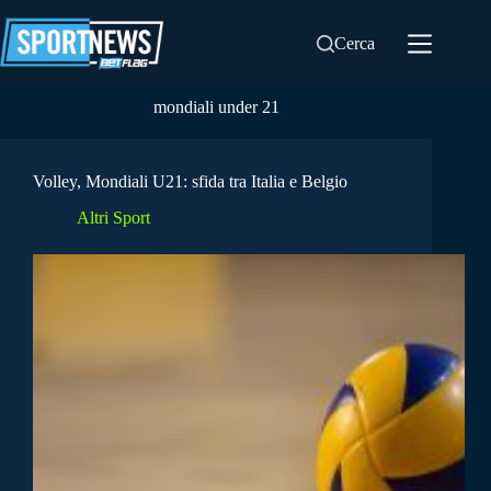
Salta
al
Cerca
contenuto
mondiali under 21
Volley, Mondiali U21: sfida tra Italia e Belgio
Altri Sport