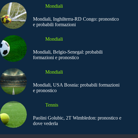
Mondiali
Mondiali, Inghilterra-RD Congo: pronostico
e probabili formazioni
Mondiali
Mondiali, Belgio-Senegal: probabili
formazioni e pronostico
Mondiali
Mondiali, USA Bosnia: probabili formazioni
e pronostico
Tennis
Paolini Golubic, 2T Wimbledon: pronostico e
dove vederla