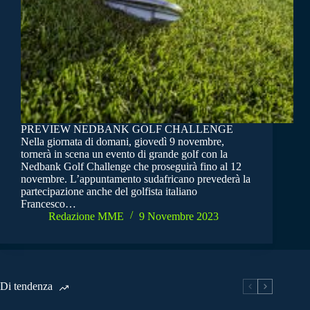
PREVIEW NEDBANK GOLF CHALLENGE
Nella giornata di domani, giovedì 9 novembre,
tornerà in scena un evento di grande golf con la
Nedbank Golf Challenge che proseguirà fino al 12
novembre. L’appuntamento sudafricano prevederà la
partecipazione anche del golfista italiano
Francesco…
Redazione MME
9 Novembre 2023
Di tendenza