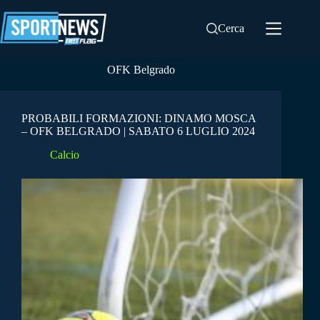
Salta
al
Cerca
contenuto
OFK Belgrado
PROBABILI FORMAZIONI: DINAMO MOSCA
– OFK BELGRADO | SABATO 6 LUGLIO 2024
Calcio