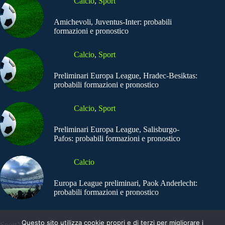
Calcio
,
Sport
Amichevoli, Juventus-Inter: probabili
formazioni e pronostico
Calcio
,
Sport
Preliminari Europa League, Hradec-Besiktas:
probabili formazioni e pronostico
Calcio
,
Sport
Preliminari Europa League, Salisburgo-
Pafos: probabili formazioni e pronostico
Calcio
Europa League preliminari, Paok Anderlecht:
probabili formazioni e pronostico
Questo sito utilizza cookie propri e di terzi per migliorare i
SportNews.BetFlag -
Copyright © 2025