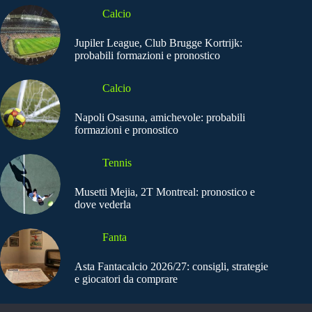
Calcio
Jupiler League, Club Brugge Kortrijk:
probabili formazioni e pronostico
Calcio
Napoli Osasuna, amichevole: probabili
formazioni e pronostico
Tennis
Musetti Mejia, 2T Montreal: pronostico e
dove vederla
Fanta
Asta Fantacalcio 2026/27: consigli, strategie
e giocatori da comprare