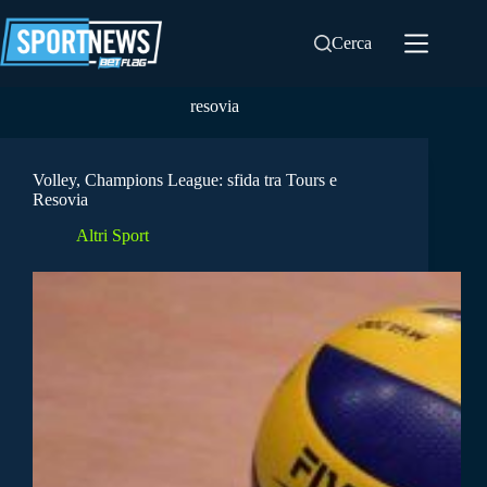
Salta
al
Cerca
contenuto
resovia
Volley, Champions League: sfida tra Tours e
Resovia
Altri Sport