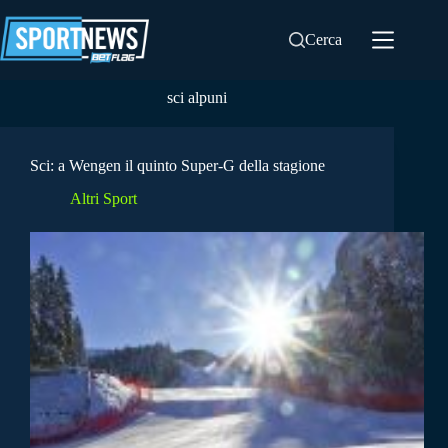
Salta
al
Cerca
contenuto
sci alpuni
Sci: a Wengen il quinto Super-G della stagione
Altri Sport