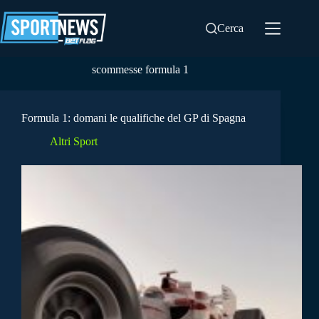
Salta
al
Cerca
contenuto
scommesse formula 1
Formula 1: domani le qualifiche del GP di Spagna
Altri Sport