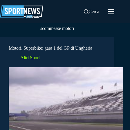
Salta
al
Cerca
contenuto
scommesse motori
Motori, Superbike: gara 1 del GP di Ungheria
Altri Sport