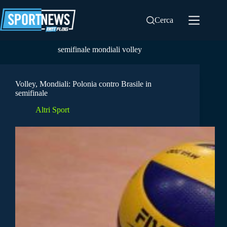
Salta
al
Cerca
contenuto
semifinale mondiali volley
Volley, Mondiali: Polonia contro Brasile in
semifinale
Altri Sport