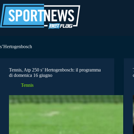
Salta
al
contenuto
s’Hertogenbosch
Tennis, Atp 250 s’ Hertogenbosch: il programma
di domenica 16 giugno
Tennis