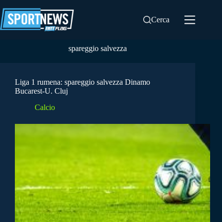
Salta
al
Cerca
contenuto
spareggio salvezza
Liga 1 rumena: spareggio salvezza Dinamo
Bucarest-U. Cluj
Calcio