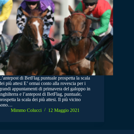
L’antepost di BetFlag puntuale prospetta la scala
dei più attesi E’ ormai conto alla rovescia per i
grandi appuntamenti di primavera del galoppo in
Inghilterra e l’antepost di BetFlag, puntuale,
prospetta la scala dei più attesi. Il più vicino
sono…
Mimmo Colucci
12 Maggio 2021